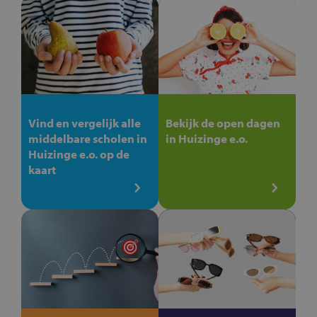
Vind en vergelijk alle
Bekijk de open dagen
middelbare scholen in
in Huizinge e.o.
Huizinge e.o. op de
kaart