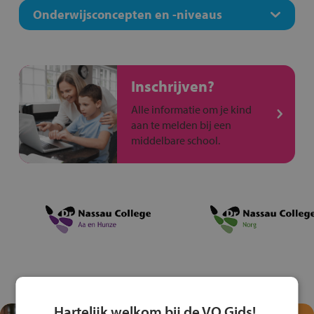
Onderwijsconcepten en -niveaus
Inschrijven?
Alle informatie om je kind
aan te melden bij een
middelbare school.
Hartelijk welkom bij de VO Gids!