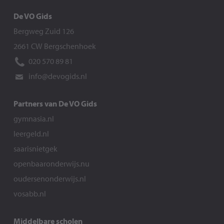
De VO Gids
Bergweg Zuid 126
2661 CW Bergschenhoek
020 570 89 81
info@devogids.nl
Partners van De VO Gids
gymnasia.nl
leergeld.nl
saarisnietgek
openbaaronderwijs.nu
oudersenonderwijs.nl
vosabb.nl
Middelbare scholen