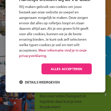
Test je kennis met het
Wij maken gebruik van cookies om jouw
Fiets Veilig
bezoek aan onze website zo soepel en
Verkeersspel!
aangenaam mogelijk te maken. Deze zorgen
ervoor dat alles op rolletjes loopt en staan
Speel het Fiets Veilig Verkeersspel
daarom altijd aan. Als je ons groen licht geeft
en win een Cortina-fiets!
voor alle cookies, kunnen we je de beste
ervaring bieden. Je kunt ook zelf selecteren
In de winkel ben je op je
welke typen cookies je wel en niet wilt
plek!
accepteren.
Meer informatie vind je in onze
privacyverklaring.
Ontdek via het vmbo jouw talent
op de winkelvloer, waar elke dag
anders is!
ALLES ACCEPTEREN
Jouw talent in de
DETAILS WEERGEVEN
Transport en Logistiek
Kies voor vmbo Transport en
logistiek: daar kun je mee
thuiskomen!