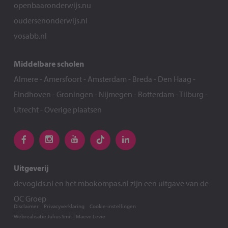
openbaaronderwijs.nu
oudersenonderwijs.nl
vosabb.nl
Middelbare scholen
Almere
-
Amersfoort
-
Amsterdam
-
Breda
-
Den Haag
-
Eindhoven
-
Groningen
-
Nijmegen
-
Rotterdam
-
Tilburg
-
Utrecht
-
Overige plaatsen
Uitgeverij
devogids.nl
en het
mbokompas.nl
zijn een uitgave van de
OC Groep
Disclaimer
Privacyverklaring
Cookie-instellingen
Webrealisatie
Julius Smit
|
Maeve Levie