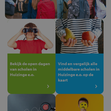
Bekijk de open dagen
Vind en vergelijk alle
van scholen in
middelbare scholen in
Huizinge e.o.
Huizinge e.o. op de
kaart