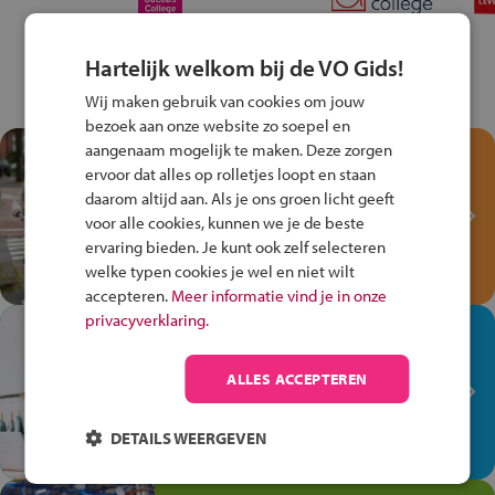
Hartelijk welkom bij de VO Gids!
Wij maken gebruik van cookies om jouw
bezoek aan onze website zo soepel en
aangenaam mogelijk te maken. Deze zorgen
Test je kennis met het
ervoor dat alles op rolletjes loopt en staan
Fiets Veilig
daarom altijd aan. Als je ons groen licht geeft
Verkeersspel!
voor alle cookies, kunnen we je de beste
ervaring bieden. Je kunt ook zelf selecteren
Speel het Fiets Veilig Verkeersspel
welke typen cookies je wel en niet wilt
en win een Cortina-fiets!
accepteren.
Meer informatie vind je in onze
privacyverklaring.
In de winkel ben je op je
plek!
ALLES ACCEPTEREN
Ontdek via het vmbo jouw talent
op de winkelvloer, waar elke dag
DETAILS WEERGEVEN
anders is!