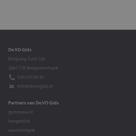
De VO Gids
Bergweg Zuid 126
2661 CW Bergschenhoek
020 570 89 81
info@devogids.nl
Partners van De VO Gids
gymnasia.nl
leergeld.nl
saarisnietgek