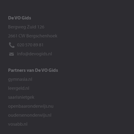
De VO Gids
Bergweg Zuid 126
2661 CW Bergschenhoek
020 570 89 81
info@devogids.nl
Partners van De VO Gids
gymnasia.nl
leergeld.nl
saarisnietgek
openbaaronderwijs.nu
oudersenonderwijs.nl
vosabb.nl