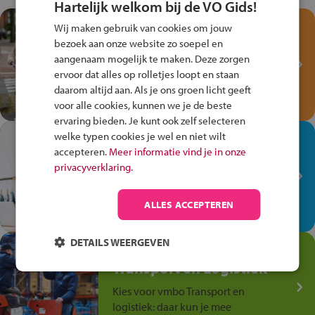
Hartelijk welkom bij de VO Gids!
Test je kennis met het
Wij maken gebruik van cookies om jouw
Fiets Veilig
bezoek aan onze website zo soepel en
Verkeersspel!
aangenaam mogelijk te maken. Deze zorgen
ervoor dat alles op rolletjes loopt en staan
Speel het Fiets Veilig Verkeersspel
daarom altijd aan. Als je ons groen licht geeft
en win een Cortina-fiets!
voor alle cookies, kunnen we je de beste
ervaring bieden. Je kunt ook zelf selecteren
welke typen cookies je wel en niet wilt
In de winkel ben je op je
accepteren.
Meer informatie vind je in onze
plek!
privacyverklaring.
Ontdek via het vmbo jouw talent
op de winkelvloer, waar elke dag
ALLES ACCEPTEREN
anders is!
DETAILS WEERGEVEN
Jouw talent in de
Transport en Logistiek
Kies voor vmbo Transport en
logistiek: daar kun je mee