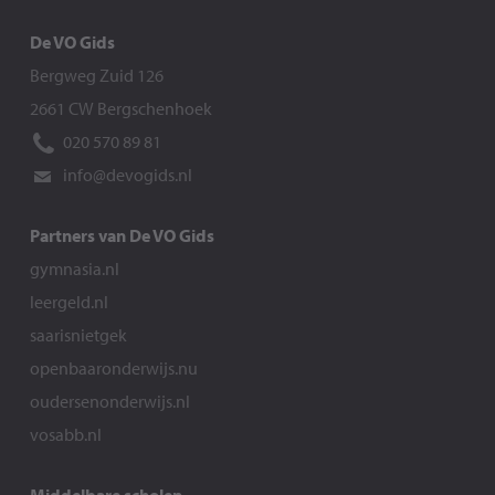
De VO Gids
Bergweg Zuid 126
2661 CW Bergschenhoek
020 570 89 81
info@devogids.nl
Partners van De VO Gids
gymnasia.nl
leergeld.nl
saarisnietgek
openbaaronderwijs.nu
oudersenonderwijs.nl
vosabb.nl