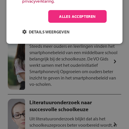
privacyverklaring.
Sam laat zien welke spullen hij heeft gekregen
als een van de winnaars van de Fiets Veilig
ALLES ACCEPTEREN
Verkeersquiz.
DETAILS WEERGEVEN
Smartphonebeleid vo-scholen
Steeds meer ouders en leerlingen vinden het
smartphonebeleid van een middelbare school
belangrijk bij de schoolkeuze. De VO Gids
werkt samen met het ouderinitiatief
Smartphonevrij Opgroeien om ouders beter
inzicht te geven in het smartphonebeleid van
vo-scholen.
Literatuuronderzoek naar
succesvolle schoolkeuze
Uit literatuuronderzoek blijkt dat als het
schoolkeuzeproces beter voorbereid wordt, er