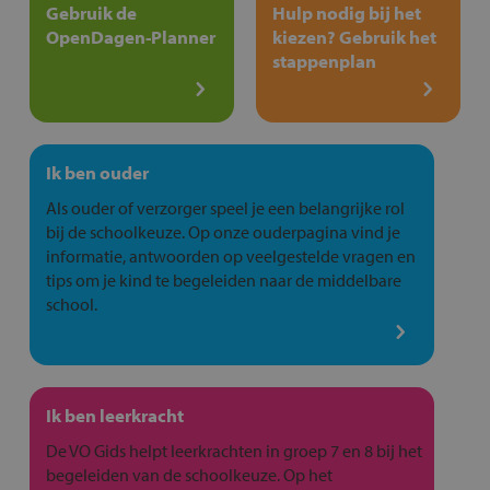
Gebruik de
Hulp nodig bij het
OpenDagen-Planner
kiezen? Gebruik het
stappenplan
Ik ben ouder
Als ouder of verzorger speel je een belangrijke rol
bij de schoolkeuze. Op onze ouderpagina vind je
informatie, antwoorden op veelgestelde vragen en
tips om je kind te begeleiden naar de middelbare
school.
Ik ben leerkracht
De VO Gids helpt leerkrachten in groep 7 en 8 bij het
begeleiden van de schoolkeuze. Op het