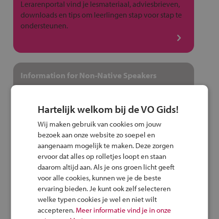
Lerarenportal vind je lesmateriaal, adviesbrieven,
downloads en tips om leerlingen stap voor stap te
ondersteunen.
Information for Non-Native Speakers
You can find tips and information here in English,
Farsi, Arabic and Ukrainian.
Hartelijk welkom bij de VO Gids!
Wij maken gebruik van cookies om jouw
bezoek aan onze website zo soepel en
aangenaam mogelijk te maken. Deze zorgen
ervoor dat alles op rolletjes loopt en staan
Nieuws
daarom altijd aan. Als je ons groen licht geeft
voor alle cookies, kunnen we je de beste
ervaring bieden. Je kunt ook zelf selecteren
welke typen cookies je wel en niet wilt
Sam wint een pimp-je-fietspakket
accepteren.
Meer informatie vind je in onze
met de Fiets Veilig Verkeersquiz!