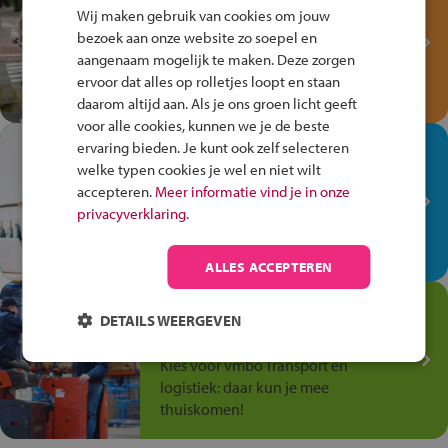
Fiets Veilig
Wij maken gebruik van cookies om jouw
Verkeersspel!
bezoek aan onze website zo soepel en
aangenaam mogelijk te maken. Deze zorgen
Speel het Fiets Veilig Verkeersspel
ervoor dat alles op rolletjes loopt en staan
en win een Cortina-fiets!
daarom altijd aan. Als je ons groen licht geeft
voor alle cookies, kunnen we je de beste
In de winkel ben je op je
ervaring bieden. Je kunt ook zelf selecteren
welke typen cookies je wel en niet wilt
plek!
accepteren.
Meer informatie vind je in onze
Ontdek via het vmbo jouw talent
privacyverklaring.
op de winkelvloer, waar elke dag
anders is!
ALLES ACCEPTEREN
Jouw talent in de
DETAILS WEERGEVEN
Transport en Logistiek
Kies voor vmbo Transport en
logistiek: daar kun je mee
thuiskomen!