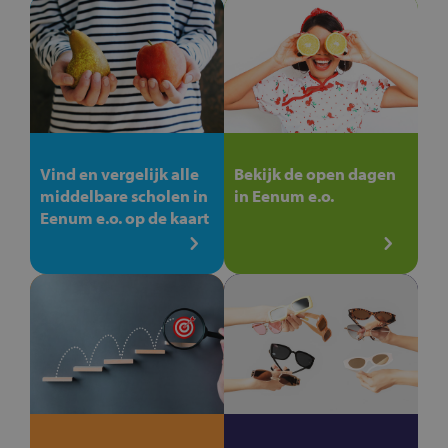
Vind en vergelijk alle
Bekijk de open dagen
middelbare scholen in
in Eenum e.o.
Eenum e.o. op de kaart