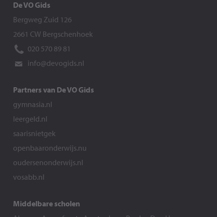
De VO Gids
Bergweg Zuid 126
2661 CW Bergschenhoek
020 570 89 81
info@devogids.nl
Partners van De VO Gids
gymnasia.nl
leergeld.nl
saarisnietgek
openbaaronderwijs.nu
oudersenonderwijs.nl
vosabb.nl
Middelbare scholen