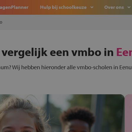
agenPlanner
Hulp bij schoolkeuze
Over ons
o
 vergelijk een vmbo in
Ee
num? Wij hebben hieronder alle vmbo-scholen in Eenu