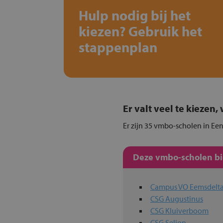
Hulp nodig bij het
kiezen? Gebruik het
stappenplan
Er valt veel te kiezen
Er zijn 35 vmbo-scholen in Een
Deze vmbo-scholen bie
Campus VO Eemsdelt
CSG Augustinus
CSG Kluiverboom
CSG Selion