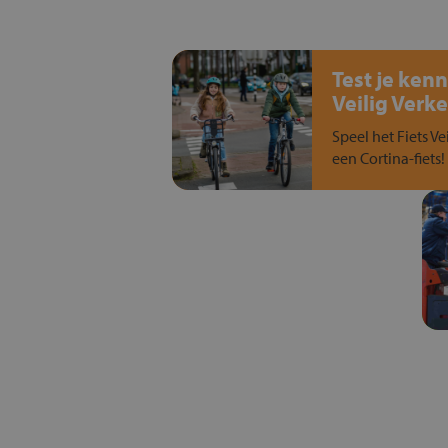
Test je kenn
Veilig Verke
Speel het Fiets Ve
een Cortina-fiets!