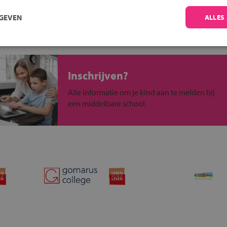
 past bij jou?
RGEVEN
ALLES
Inschrijven?
Alle informatie om je kind aan te melden bij
een middelbare school.