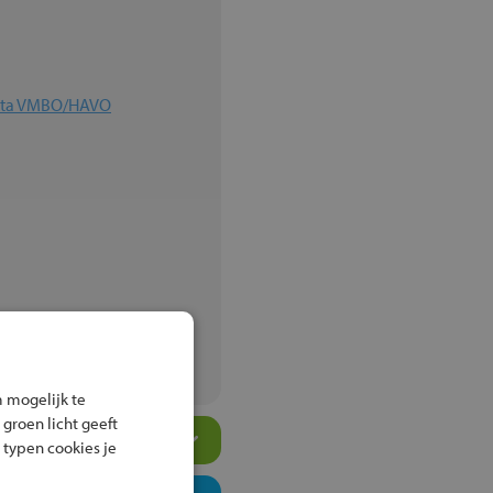
elta VMBO/HAVO
ningen
 mogelijk te
 groen licht geeft
 typen cookies je