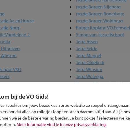
rsg de Borgen Nijeborg
ege
rsg de Borgen Ronerborg
catie Aa en Hunze
rsg de Borgen Woldborg
catie Norg
Rutger Kopland VO Eemsd
tie Vondelpad 2
Simon van Hasseltschool
nolia
Terra Assen
 Uithuizen
Terra Eelde
e Winsum
Terra Meppel
Terra Oldekerk
afschool VSO
Terra Winsum
skerk
Terra Wolvega
Topsport Talentschool Gro
Werkman VMBO
kom bij de VO Gids!
 van cookies om jouw bezoek aan onze website zo soepel en aangenaam
ervoor dat alles op rolletjes loopt en staan daarom altijd aan. Als je ons
 in jouw regio
kunnen we je de beste ervaring bieden. Je kunt ook zelf selecteren welke
cepteren.
Meer informatie vind je in onze privacyverklaring.