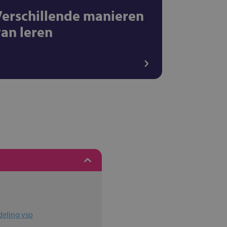
Verschillende manieren
van leren
deling vso