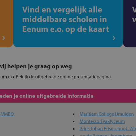
Vind en vergelijk alle
middelbare scholen in
Eenum e.o. op de kaart
, wij helpen je graag op weg
um e.o. Bekijk de uitgebreide online presentatiepagina.
den je online uitgebreide informatie
a VMBO
Maritiem College IJmuiden
Montessori Vaklyceum
Prins Johan Frisoschool - Af
rsg de Borgen Lindenborg