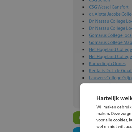
CSG Wessel Gansfort
dr. Aletta Jacobs Coll
Dr. Nassau College Lo
Dr. Nassau College Lo
Gomarus College loca
Gomarus College Mag
Het Hogeland College
Het Hogeland Colleg
Kamerlingh Onnes
Kentalis Dr. J. de Gra
Lauwers College Grijp
Leon van Gelder
Luzac Groningen
Hartelijk wel
Wij maken gebruik
maken. Deze zorgen 
Overige vmbo-scholen
voor alle cookies, 
wel en niet wilt ac