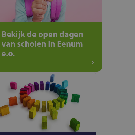
Bekijk de open dagen
van scholen in Eenum
e.o.