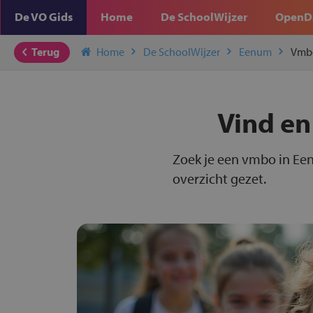
De VO Gids
Home
De SchoolWijzer
OpenD
Terug
Home
De SchoolWijzer
Eenum
Vmb
Vind en
Zoek je een vmbo in Ee
overzicht gezet.