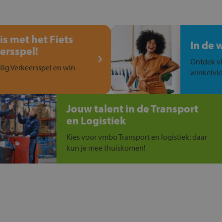
is met het Fiets
In de 
ersspel!
Ontdek vi
ilig Verkeersspel en win
winkelvlo
Jouw talent in de Transport
en Logistiek
Kies voor vmbo Transport en logistiek: daar
kun je mee thuiskomen!