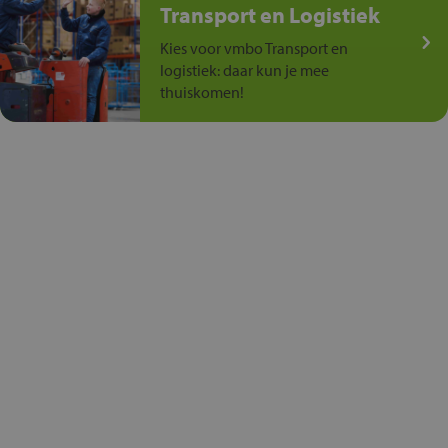
Transport en Logistiek
Kies voor vmbo Transport en
logistiek: daar kun je mee
thuiskomen!