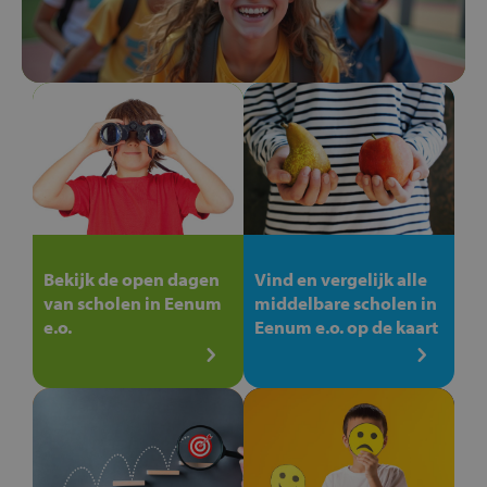
Bekijk de open dagen
Vind en vergelijk alle
van scholen in Eenum
middelbare scholen in
e.o.
Eenum e.o. op de kaart