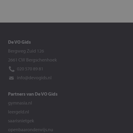
De VO Gids
Bergweg Zuid 126
2661 CW Bergschenhoek
020 570 89 81
info@devogids.nl
Partners van De VO Gids
gymnasia.nl
leergeld.nl
saarisnietgek
openbaaronderwijs.nu