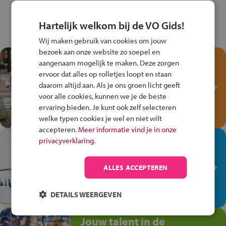
Hartelijk welkom bij de VO Gids!
Wij maken gebruik van cookies om jouw
bezoek aan onze website zo soepel en
Test je kennis met het
aangenaam mogelijk te maken. Deze zorgen
Fiets Veilig
ervoor dat alles op rolletjes loopt en staan
Verkeersspel!
daarom altijd aan. Als je ons groen licht geeft
voor alle cookies, kunnen we je de beste
Speel het Fiets Veilig Verkeersspel
ervaring bieden. Je kunt ook zelf selecteren
en win een Cortina-fiets!
welke typen cookies je wel en niet wilt
accepteren.
Meer informatie vind je in onze
In de winkel ben je op je
privacyverklaring.
plek!
ALLES ACCEPTEREN
Ontdek via het vmbo jouw talent
op de winkelvloer, waar elke dag
anders is!
DETAILS WEERGEVEN
Jouw talent in de