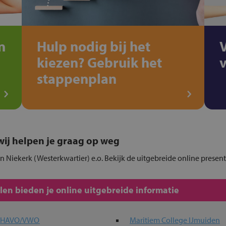
n
Hulp nodig bij het
kiezen? Gebruik het
stappenplan
, wij helpen je graag op weg
in Niekerk (Westerkwartier) e.o. Bekijk de uitgebreide online presen
en bieden je online uitgebreide informatie
a HAVO/VWO
Maritiem College IJmuiden