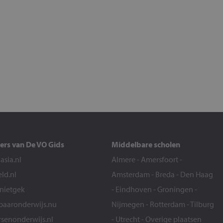
ers van De VO Gids
Middelbare scholen
sia.nl
Almere
-
Amersfoort
-
eld.nl
Amsterdam
-
Breda
-
Den Haag
snietgek
-
Eindhoven
-
Groningen
-
aaronderwijs.nu
Nijmegen
-
Rotterdam
-
Tilburg
senonderwijs.nl
-
Utrecht
-
Overige plaatsen