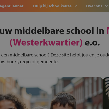
agenPlanner
Hulp bij schoolkeuze
Over ons
ouw middelbare school in
(Westerkwartier)
e.o.
 een middelbare school? Deze site helpt jou en je oude
ouw buurt, regio of gemeente.