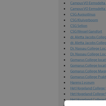
Campus VO Eemsdelta 
Campus VO Eemsdelt
CSG Augustinus
CSG Kluiverboom
CSG Selion
CSG Wessel Gansfort
dr. Aletta Jacobs Colle
dr. Aletta Jacobs Colle
Dr. Nassau College Lo
Dr. Nassau College Loc
Gomarus College locat
Gomarus College locat
Gomarus College Magn
Gomarus College Prakt
Harens Lyceum
Het Hogeland College 
Het Hogeland College
Het Hogeland Colleg
Heyerdahl College