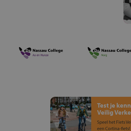
Test je kenn
Veilig Verke
Speel het Fiets Ve
een Cortina-fiets!