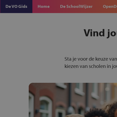
De VO Gids
Home
De SchoolWijzer
OpenD
Vind j
Sta je voor de keuze van
kiezen van scholen in j