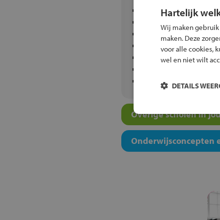
ISK Groningen
Hartelijk wel
Kamerlingh Onnes
Wij maken gebruik
Kentalis Dr. J. de Graa
maken. Deze zorgen 
Lauwers College Grijp
voor alle cookies, 
Leon van Gelder
wel en niet wilt ac
Luzac Groningen
Maartenscollege Hare
DETAILS WEE
Overige scholen in jo
Onderwijsconcepten e