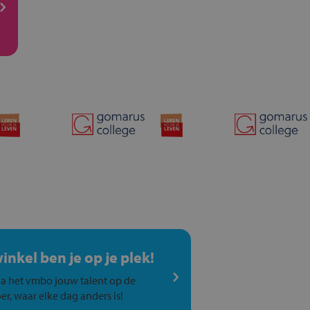
winkel ben je op je plek!
a het vmbo jouw talent op de
er, waar elke dag anders is!