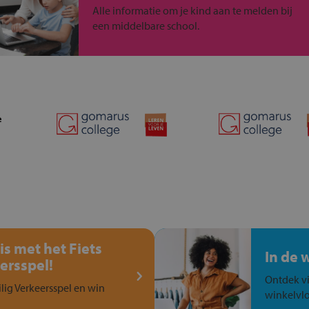
Alle informatie om je kind aan te melden bij
een middelbare school.
is met het Fiets
In de 
ersspel!
Ontdek vi
ilig Verkeersspel en win
winkelvlo