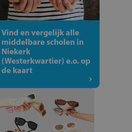
Vind en vergelijk alle
middelbare scholen in
Niekerk
(Westerkwartier) e.o. op
de kaart