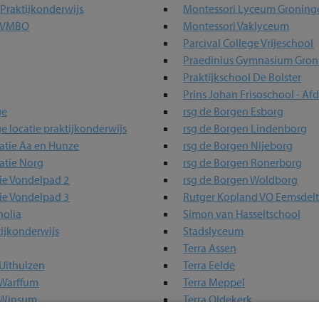
Praktijkonderwijs
Montessori Lyceum Groning
a VMBO
Montessori Vaklyceum
Parcival College Vrijeschool
Praedinius Gymnasium Gron
Praktijkschool De Bolster
Prins Johan Frisoschool - Af
ge
rsg de Borgen Esborg
ge locatie praktijkonderwijs
rsg de Borgen Lindenborg
catie Aa en Hunze
rsg de Borgen Nijeborg
atie Norg
rsg de Borgen Ronerborg
ie Vondelpad 2
rsg de Borgen Woldborg
ie Vondelpad 3
Rutger Kopland VO Eemsde
olia
Simon van Hasseltschool
ijkonderwijs
Stadslyceum
Terra Assen
Uithuizen
Terra Eelde
 Warffum
Terra Meppel
e Winsum
Terra Oldekerk
Terra Praktijkonderwijs