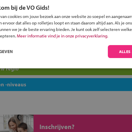
Terra Winsum
kom bij de VO Gids!
Terra Wolvega
 van cookies om jouw bezoek aan onze website zo soepel en aangenaam
fschool VSO
Topsport Talentschool Gron
ervoor dat alles op rolletjes loopt en staan daarom altijd aan. Als je ons
skerk
VSO Dunk
kunnen we je de beste ervaring bieden. Je kunt ook zelf selecteren welke
Werkman VMBO
cepteren.
Meer informatie vind je in onze privacyverklaring.
Willem Lodewijk Gymnasiu
n
RGEVEN
ALLES
uw regio
n -niveaus
Inschrijven?