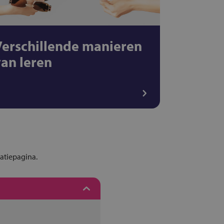
Verschillende manieren
van leren
tatiepagina.