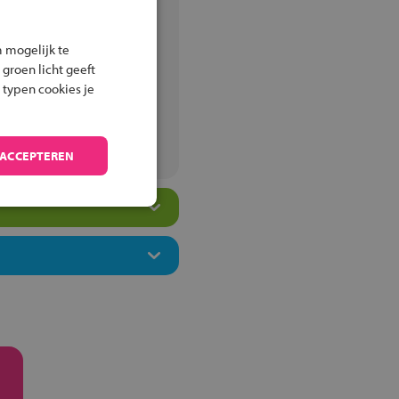
 mogelijk te
ingen
 groen licht geeft
 typen cookies je
m
 ACCEPTEREN