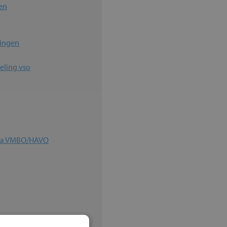
en
ingen
deling vso
lta VMBO/HAVO