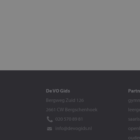
De VO Gids
Partn
Bergweg Zuid 126
gymna
2661 CW Bergschenhoek
leerg
020 570 89 81
saari
info@devogids.nl
openb
ouder