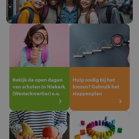
Bekijk de open dagen
Hulp nodig bij het
van scholen in Niekerk
kiezen? Gebruik het
(Westerkwartier) e.o.
stappenplan