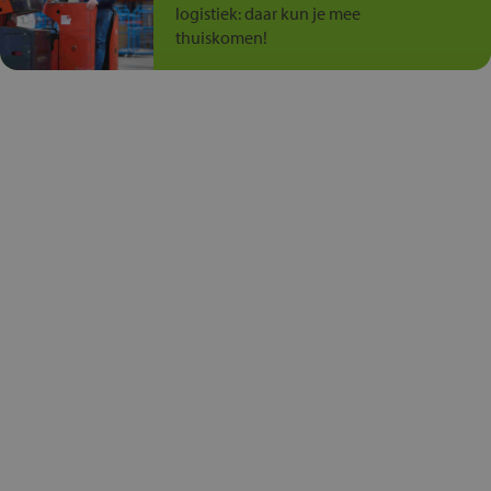
logistiek: daar kun je mee
thuiskomen!