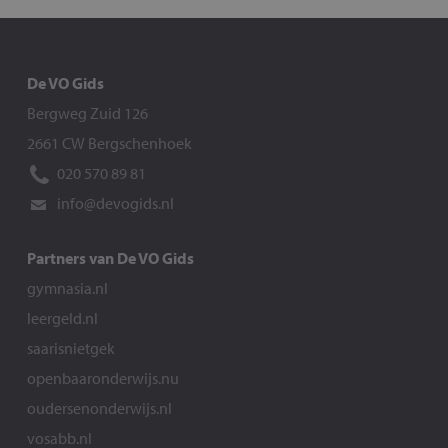
De VO Gids
Bergweg Zuid 126
2661 CW Bergschenhoek
020 570 89 81
info@devogids.nl
Partners van De VO Gids
gymnasia.nl
leergeld.nl
saarisnietgek
openbaaronderwijs.nu
oudersenonderwijs.nl
vosabb.nl