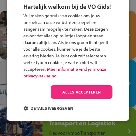
Hartelijk welkom bij de VO Gids!
Wij maken gebruik van cookies om jouw
Test je kennis met het
bezoek aan onze website zo soepel en
Fiets Veilig
aangenaam mogelijk te maken. Deze zorgen
Verkeersspel!
ervoor dat alles op rolletjes loopt en staan
daarom altijd aan. Als je ons groen licht geeft
Speel het Fiets Veilig Verkeersspel
voor alle cookies, kunnen we je de beste
en win een Cortina-fiets!
ervaring bieden. Je kunt ook zelf selecteren
welke typen cookies je wel en niet wilt
In de winkel ben je op je
accepteren.
Meer informatie vind je in onze
plek!
privacyverklaring.
Ontdek via het vmbo jouw talent
op de winkelvloer, waar elke dag
ALLES ACCEPTEREN
anders is!
DETAILS WEERGEVEN
Jouw talent in de
Transport en Logistiek
Kies voor vmbo Transport en