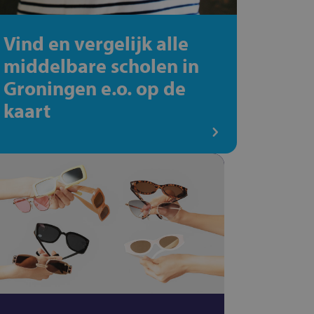
Vind en vergelijk alle
middelbare scholen in
Groningen e.o. op de
kaart