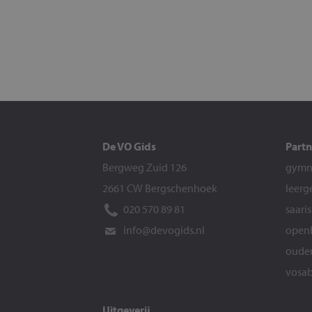
De VO Gids
Partn
Bergweg Zuid 126
gymna
2661 CW Bergschenhoek
leerg
020 570 89 81
saari
info@devogids.nl
openb
ouder
vosab
Uitgeverij