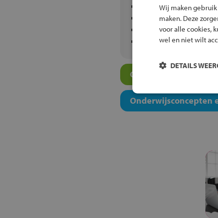
Lauwers College Grijp
Wij maken gebruik
Leon van Gelder
maken. Deze zorgen 
voor alle cookies, 
Luzac Groningen
wel en niet wilt ac
Maartenscollege Hare
DETAILS WEE
Overige scholen in jo
Onderwijsconcepten e