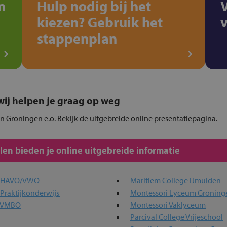
n
Hulp nodig bij het
kiezen? Gebruik het
stappenplan
, wij helpen je graag op weg
in Groningen e.o. Bekijk de uitgebreide online presentatiepagina.
en bieden je online uitgebreide informatie
a HAVO/VWO
Maritiem College IJmuiden
Praktijkonderwijs
Montessori Lyceum Groning
a VMBO
Montessori Vaklyceum
Parcival College Vrijeschool