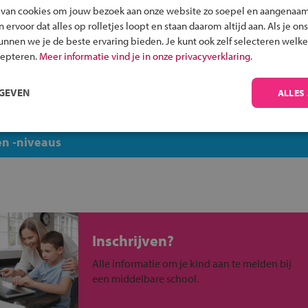
skerk
VSO Dunk
 van cookies om jouw bezoek aan onze website zo soepel en aangenaam
Werkman VMBO
ervoor dat alles op rolletjes loopt en staan daarom altijd aan. Als je ons
kunnen we je de beste ervaring bieden. Je kunt ook zelf selecteren welke
Willem Lodewijk Gymnasiu
cepteren.
Meer informatie vind je in onze privacyverklaring.
n
RGEVEN
ALLES
uw regio
n -niveaus
Inschrijven?
Alle informatie om je kind aan te melden bij
een middelbare school.