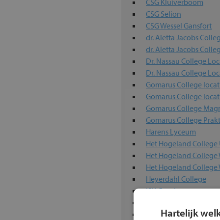
CSG Kluiverboom
CSG Selion
CSG Wessel Gansfort
dr. Aletta Jacobs Colle
dr. Aletta Jacobs Colle
Dr. Nassau College Lo
Dr. Nassau College Loc
Gomarus College locat
Gomarus College locat
Gomarus College Magn
Gomarus College Prakt
Harens Lyceum
Het Hogeland College 
Het Hogeland College
Het Hogeland Colleg
Heyerdahl College
ISK Groningen
Kamerlingh Onnes
Hartelijk wel
Kentalis Dr. J. de Graa