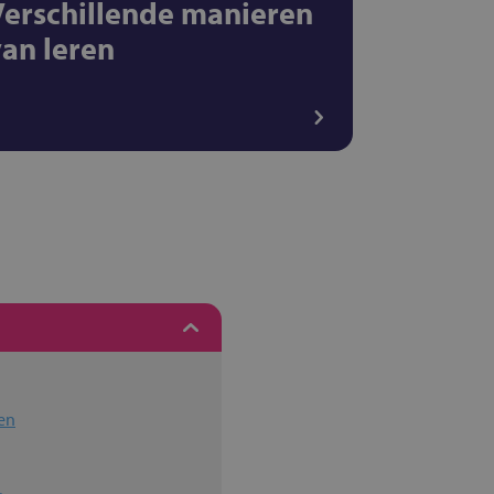
Verschillende manieren
van leren
en