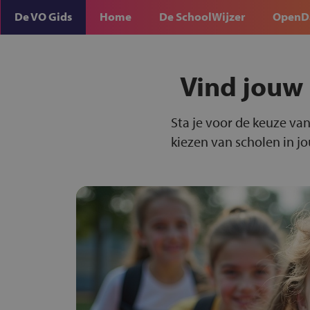
De VO Gids
Home
De SchoolWijzer
OpenD
Vind jouw
Sta je voor de keuze van
kiezen van scholen in j