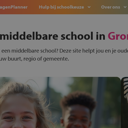
agenPlanner
Hulp bij schoolkeuze
Over ons
 middelbare school in
Gro
 een middelbare school? Deze site helpt jou en je oude
ouw buurt, regio of gemeente.