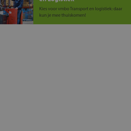
Kies voor vmbo Transport en logistiek: daar
kun je mee thuiskomen!