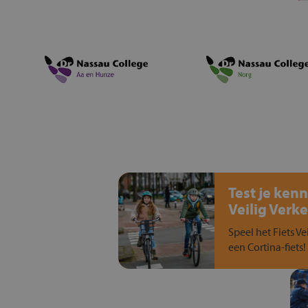
Test je kenn
Veilig Verke
Speel het Fiets Ve
een Cortina-fiets!