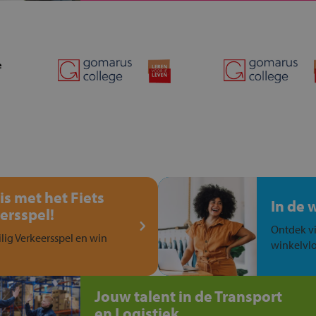
is met het Fiets
In de 
ersspel!
Ontdek vi
ilig Verkeersspel en win
winkelvlo
Jouw talent in de Transport
en Logistiek