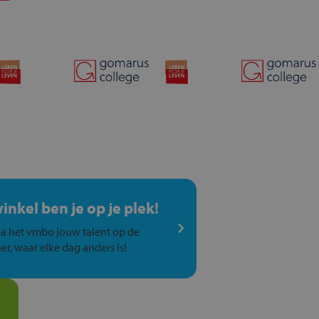
winkel ben je op je plek!
a het vmbo jouw talent op de
er, waar elke dag anders is!