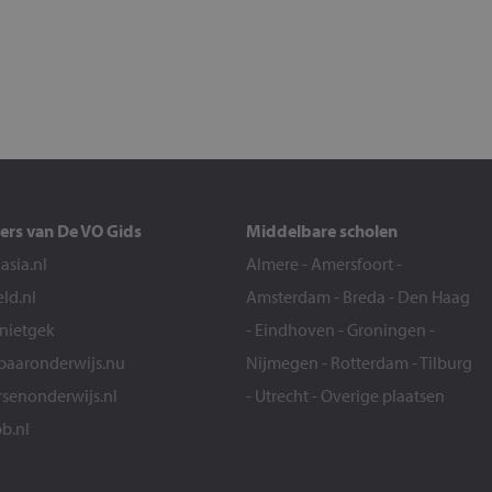
ers van De VO Gids
Middelbare scholen
sia.nl
Almere
-
Amersfoort
-
eld.nl
Amsterdam
-
Breda
-
Den Haag
snietgek
-
Eindhoven
-
Groningen
-
aaronderwijs.nu
Nijmegen
-
Rotterdam
-
Tilburg
senonderwijs.nl
-
Utrecht
-
Overige plaatsen
b.nl