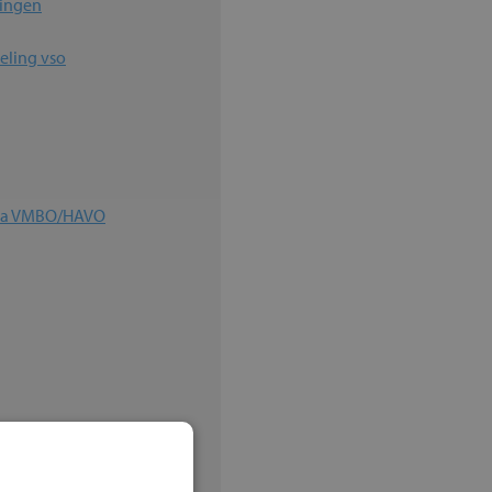
ingen
deling vso
lta VMBO/HAVO
ingen