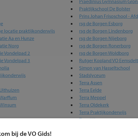
Praedinius Gymnasium Gron
Praktijkschool De Bolster
Prins Johan Frisoschool - Af
ge
rsg de Borgen Esborg
ge locatie praktijkonderwijs
rsg de Borgen Lindenborg
catie Aa en Hunze
rsg de Borgen Nijeborg
atie Norg
rsg de Borgen Ronerborg
ie Vondelpad 2
rsg de Borgen Woldborg
ie Vondelpad 3
Rutger Kopland VO Eemsde
olia
Simon van Hasseltschool
ijkonderwijs
Stadslyceum
Terra Assen
Uithuizen
Terra Eelde
 Warffum
Terra Meppel
e Winsum
Terra Oldekerk
Terra Praktijkonderwijs
Terra Winsum
Terra Wolvega
kom bij de VO Gids!
fschool VSO
Topsport Talentschool Gron