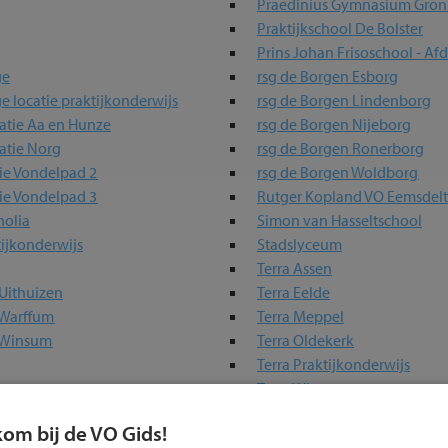
Praedinius Gymnasium Gron
Praktijkschool De Bolster
Prins Johan Frisoschool - Af
ge
rsg de Borgen Esborg
ge locatie praktijkonderwijs
rsg de Borgen Lindenborg
catie Aa en Hunze
rsg de Borgen Nijeborg
atie Norg
rsg de Borgen Ronerborg
ie Vondelpad 2
rsg de Borgen Woldborg
ie Vondelpad 3
Rutger Kopland VO Eemsde
olia
Simon van Hasseltschool
ijkonderwijs
Stadslyceum
Terra Assen
Uithuizen
Terra Eelde
 Warffum
Terra Meppel
e Winsum
Terra Oldekerk
Terra Praktijkonderwijs
Terra Winsum
Terra Wolvega
kom bij de VO Gids!
fschool VSO
Topsport Talentschool Gron