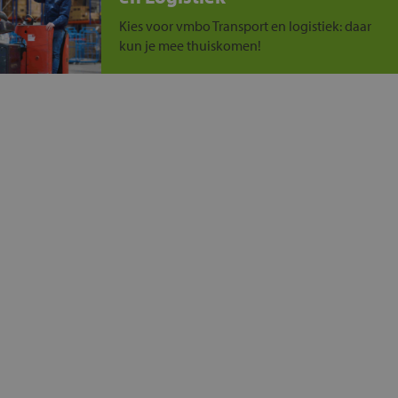
Kies voor vmbo Transport en logistiek: daar
kun je mee thuiskomen!