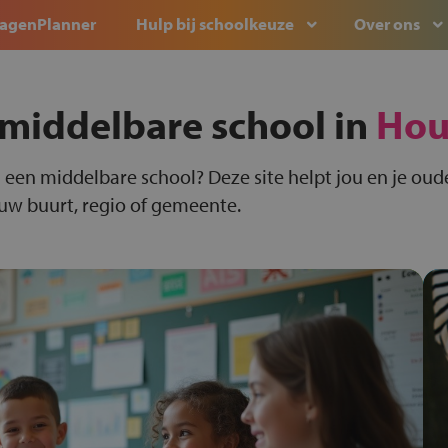
agenPlanner
Hulp bij schoolkeuze
Over ons
middelbare school in
Hou
 een middelbare school? Deze site helpt jou en je oude
ouw buurt, regio of gemeente.