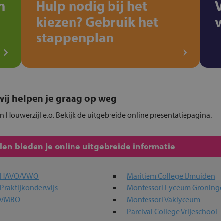
n
Hulp nodig bij het
kiezen? Gebruik het
stappenplan
, wij helpen je graag op weg
in Houwerzijl e.o. Bekijk de uitgebreide online presentatiepagina.
en bieden je online uitgebreide informatie
a HAVO/VWO
Maritiem College IJmuiden
Praktijkonderwijs
Montessori Lyceum Groning
a VMBO
Montessori Vaklyceum
Parcival College Vrijeschool