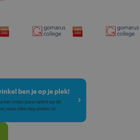
winkel ben je op je plek!
a het vmbo jouw talent op de
er, waar elke dag anders is!