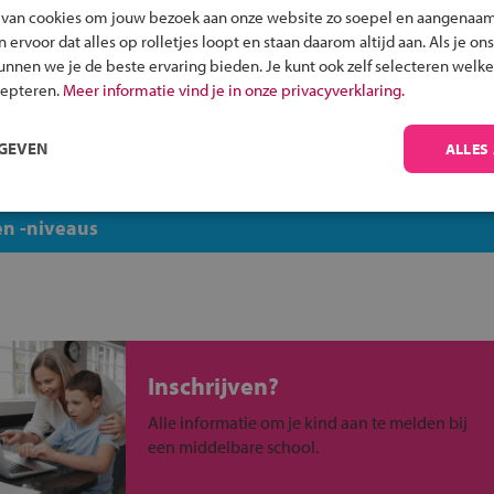
skerk
VSO Dunk
 van cookies om jouw bezoek aan onze website zo soepel en aangenaam
Werkman VMBO
ervoor dat alles op rolletjes loopt en staan daarom altijd aan. Als je ons
kunnen we je de beste ervaring bieden. Je kunt ook zelf selecteren welke
Willem Lodewijk Gymnasiu
cepteren.
Meer informatie vind je in onze privacyverklaring.
n
RGEVEN
ALLES
uw regio
n -niveaus
Inschrijven?
Alle informatie om je kind aan te melden bij
een middelbare school.