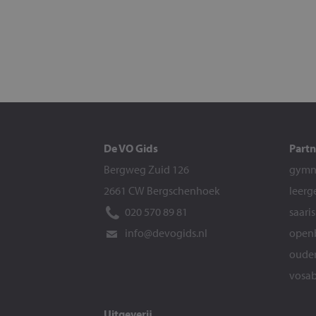
De VO Gids
Partn
Bergweg Zuid 126
gymna
2661 CW Bergschenhoek
leerg
020 570 89 81
saari
info@devogids.nl
openb
ouder
vosab
Uitgeverij