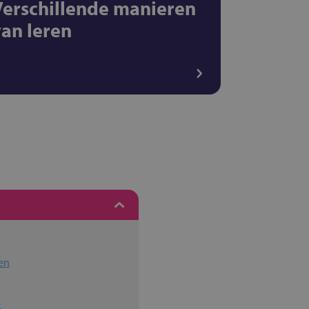
Verschillende manieren
van leren
en