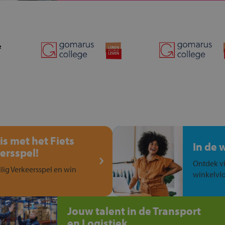
is met het Fiets
In de 
ersspel!
Ontdek vi
ilig Verkeersspel en win
winkelvlo
Jouw talent in de Transport
en Logistiek