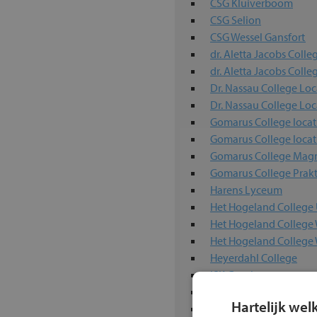
CSG Kluiverboom
CSG Selion
CSG Wessel Gansfort
dr. Aletta Jacobs Colle
dr. Aletta Jacobs Colle
Dr. Nassau College Lo
Dr. Nassau College Loc
Gomarus College locat
Gomarus College locat
Gomarus College Magn
Gomarus College Prakt
Harens Lyceum
Het Hogeland College 
Het Hogeland College
Het Hogeland Colleg
Heyerdahl College
ISK Groningen
Kamerlingh Onnes
Hartelijk wel
Kentalis Dr. J. de Graa