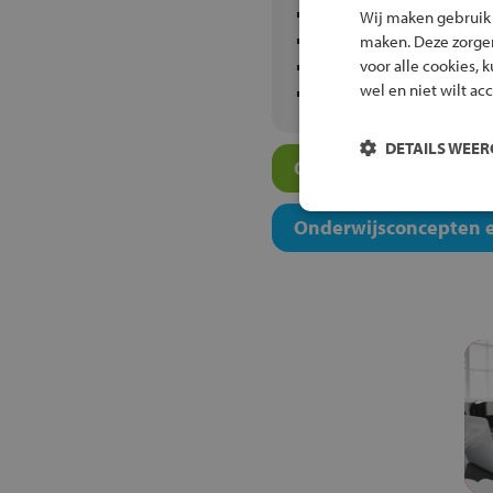
Lauwers College Grijp
Wij maken gebruik
Leon van Gelder
maken. Deze zorgen 
voor alle cookies, 
Luzac Groningen
wel en niet wilt ac
Maartenscollege Hare
DETAILS WEE
Overige scholen in jo
Onderwijsconcepten e