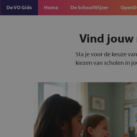
De VO Gids
Home
De SchoolWijzer
OpenD
Vind jouw 
Sta je voor de keuze van
kiezen van scholen in j