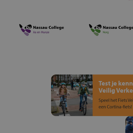
Test je kenn
Veilig Verke
Speel het Fiets Ve
een Cortina-fiets!