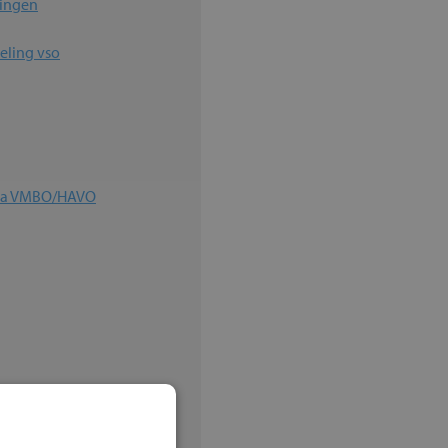
ingen
deling vso
lta VMBO/HAVO
ingen