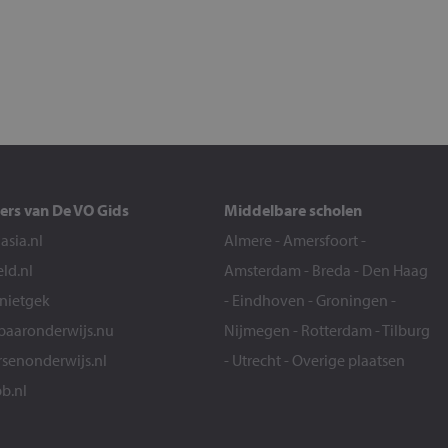
ers van De VO Gids
Middelbare scholen
sia.nl
Almere
-
Amersfoort
-
eld.nl
Amsterdam
-
Breda
-
Den Haag
snietgek
-
Eindhoven
-
Groningen
-
aaronderwijs.nu
Nijmegen
-
Rotterdam
-
Tilburg
senonderwijs.nl
-
Utrecht
-
Overige plaatsen
b.nl