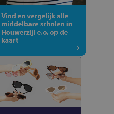
Vind en vergelijk alle
middelbare scholen in
Houwerzijl e.o. op de
kaart