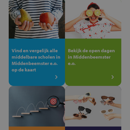
Vind en vergelijk alle
Bekijk de open dagen
middelbare scholen in
in Middenbeemster
Middenbeemster e.o.
e.o.
op de kaart