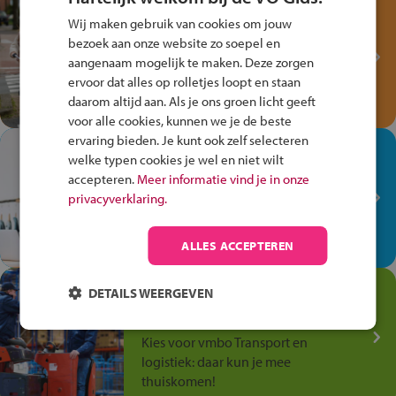
Test je kennis met het
Wij maken gebruik van cookies om jouw
Fiets Veilig
bezoek aan onze website zo soepel en
Verkeersspel!
aangenaam mogelijk te maken. Deze zorgen
ervoor dat alles op rolletjes loopt en staan
Speel het Fiets Veilig Verkeersspel
daarom altijd aan. Als je ons groen licht geeft
en win een Cortina-fiets!
voor alle cookies, kunnen we je de beste
ervaring bieden. Je kunt ook zelf selecteren
In de winkel ben je op je
welke typen cookies je wel en niet wilt
plek!
accepteren.
Meer informatie vind je in onze
privacyverklaring.
Ontdek via het vmbo jouw talent
op de winkelvloer, waar elke dag
anders is!
ALLES ACCEPTEREN
Jouw talent in de
DETAILS WEERGEVEN
Transport en Logistiek
Kies voor vmbo Transport en
logistiek: daar kun je mee
thuiskomen!