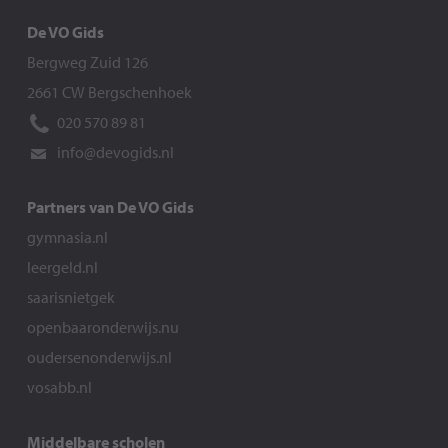
De VO Gids
Bergweg Zuid 126
2661 CW Bergschenhoek
020 570 89 81
info@devogids.nl
Partners van De VO Gids
gymnasia.nl
leergeld.nl
saarisnietgek
openbaaronderwijs.nu
oudersenonderwijs.nl
vosabb.nl
Middelbare scholen