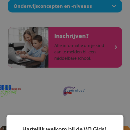
Onderwijsconcepten en -niveaus
Inschrijven?
Alle informatie om je kind
aan te melden bij een
middelbare school.
Hartelijk welkom bij de VO Gids!