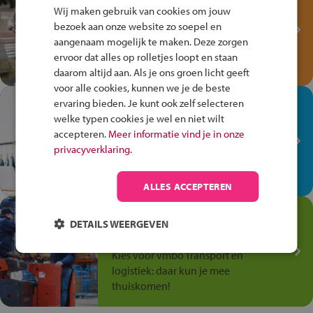
Fiets Veilig
Wij maken gebruik van cookies om jouw
Verkeersspel!
bezoek aan onze website zo soepel en
aangenaam mogelijk te maken. Deze zorgen
Speel het Fiets Veilig Verkeersspel
ervoor dat alles op rolletjes loopt en staan
en win een Cortina-fiets!
daarom altijd aan. Als je ons groen licht geeft
voor alle cookies, kunnen we je de beste
In de winkel ben je op je
ervaring bieden. Je kunt ook zelf selecteren
welke typen cookies je wel en niet wilt
plek!
accepteren.
Meer informatie vind je in onze
Ontdek via het vmbo jouw talent
privacyverklaring.
op de winkelvloer, waar elke dag
anders is!
ALLES ACCEPTEREN
Jouw talent in de
DETAILS WEERGEVEN
Transport en Logistiek
Kies voor vmbo Transport en
logistiek: daar kun je mee
thuiskomen!