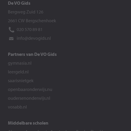
De VO Gids
Bergweg Zuid 126
2661 CW Bergschenhoek
020 570 89 81
info@devogids.nl
Partners van De VO Gids
gymnasia.nl
leergeld.nl
saarisnietgek
openbaaronderwijs.nu
oudersenonderwijs.nl
vosabb.nl
Middelbare scholen