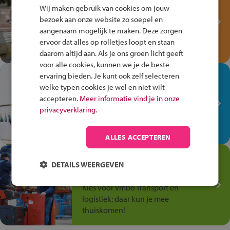
Fiets Veilig
Wij maken gebruik van cookies om jouw
Verkeersspel!
bezoek aan onze website zo soepel en
aangenaam mogelijk te maken. Deze zorgen
Speel het Fiets Veilig Verkeersspel
ervoor dat alles op rolletjes loopt en staan
en win een Cortina-fiets!
daarom altijd aan. Als je ons groen licht geeft
voor alle cookies, kunnen we je de beste
In de winkel ben je op je
ervaring bieden. Je kunt ook zelf selecteren
welke typen cookies je wel en niet wilt
plek!
accepteren.
Meer informatie vind je in onze
Ontdek via het vmbo jouw talent
privacyverklaring.
op de winkelvloer, waar elke dag
anders is!
ALLES ACCEPTEREN
Jouw talent in de
DETAILS WEERGEVEN
Transport en Logistiek
Kies voor vmbo Transport en
logistiek: daar kun je mee
thuiskomen!