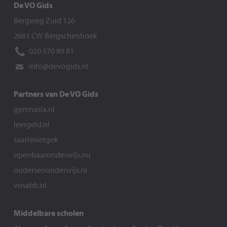
De VO Gids
Bergweg Zuid 126
2661 CW Bergschenhoek
020 570 89 81
info@devogids.nl
Partners van De VO Gids
gymnasia.nl
leergeld.nl
saarisnietgek
openbaaronderwijs.nu
oudersenonderwijs.nl
vosabb.nl
Middelbare scholen