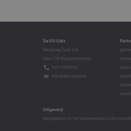
De VO Gids
Partn
Bergweg Zuid 126
gymna
2661 CW Bergschenhoek
leerg
020 570 89 81
saari
info@devogids.nl
openb
ouder
vosab
Uitgeverij
devogids.nl
en het
mbokompas.nl
zijn een u