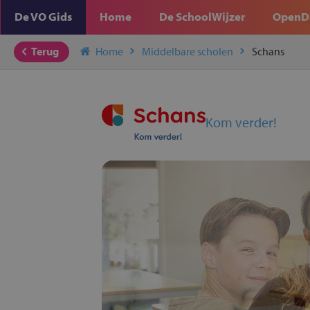
De VO Gids
Home
De SchoolWijzer
OpenD
Terug
Home
Middelbare scholen
Schans
Kom verder!