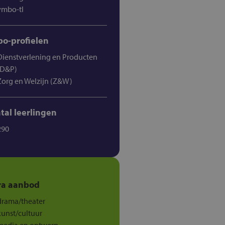
vmbo-tl
o-profielen
Dienstverlening en Producten
(D&P)
Zorg en Welzijn (Z&W)
tal leerlingen
290
ra aanbod
drama/theater
kunst/cultuur