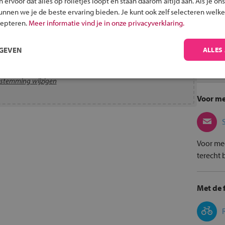
ervoor dat alles op rolletjes loopt en staan daarom altijd aan. Als je ons
kunnen we je de beste ervaring bieden. Je kunt ook zelf selecteren welke
cepteren.
Meer informatie vind je in onze privacyverklaring.
RGEVEN
ALLES
t je geen toestemming hebt gegeven voor functionele
cookies.
stemming wijzigen
Voor me
Voor mee
terecht 
Met de f