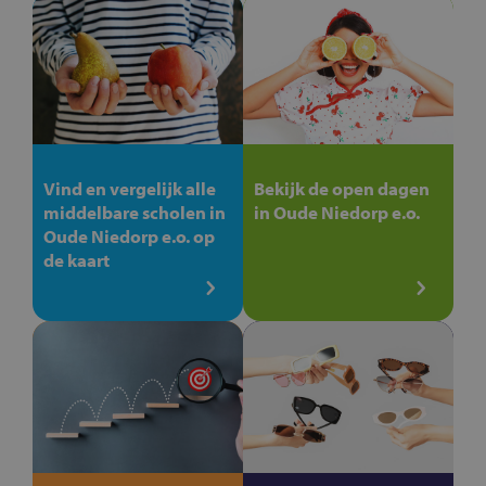
Vind en vergelijk alle
Bekijk de open dagen
middelbare scholen in
in Oude Niedorp e.o.
Oude Niedorp e.o. op
de kaart