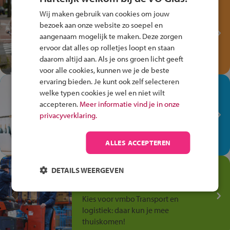
Test je kennis met het
Wij maken gebruik van cookies om jouw
Fiets Veilig
bezoek aan onze website zo soepel en
Verkeersspel!
aangenaam mogelijk te maken. Deze zorgen
ervoor dat alles op rolletjes loopt en staan
Speel het Fiets Veilig Verkeersspel
daarom altijd aan. Als je ons groen licht geeft
en win een Cortina-fiets!
voor alle cookies, kunnen we je de beste
ervaring bieden. Je kunt ook zelf selecteren
In de winkel ben je op je
welke typen cookies je wel en niet wilt
plek!
accepteren.
Meer informatie vind je in onze
privacyverklaring.
Ontdek via het vmbo jouw talent
op de winkelvloer, waar elke dag
anders is!
ALLES ACCEPTEREN
Jouw talent in de
DETAILS WEERGEVEN
Transport en Logistiek
Kies voor vmbo Transport en
logistiek: daar kun je mee
thuiskomen!