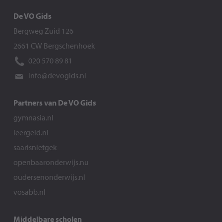
De VO Gids
Bergweg Zuid 126
2661 CW Bergschenhoek
020 570 89 81
info@devogids.nl
Partners van De VO Gids
gymnasia.nl
leergeld.nl
saarisnietgek
openbaaronderwijs.nu
oudersenonderwijs.nl
vosabb.nl
Middelbare scholen