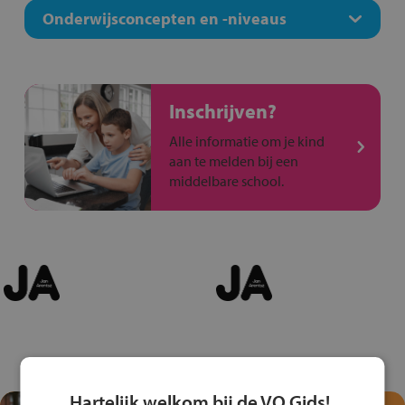
Onderwijsconcepten en -niveaus
Inschrijven?
Alle informatie om je kind
aan te melden bij een
middelbare school.
Hartelijk welkom bij de VO Gids!