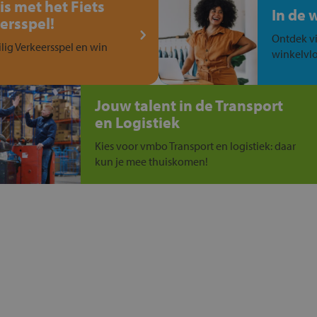
is met het Fiets
In de 
ersspel!
Ontdek vi
ilig Verkeersspel en win
winkelvlo
Jouw talent in de Transport
en Logistiek
Kies voor vmbo Transport en logistiek: daar
kun je mee thuiskomen!