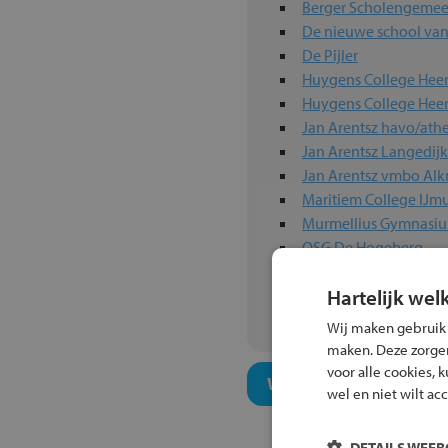
Berger Scholengeme
De nieuwe school va
De Pijler
Huygens College Hee
Huygens College Hee
Jan Arentsz havo/at
Jan Arentsz Langedijk
Jan Arentsz vmbo Al
Maritiem College IJm
Murmellius Gymnasi
OSG De Hogeberg
OSG Willem Blaeu
Hartelijk wel
Praktijkschool Focus
Wij maken gebruik
maken. Deze zorgen 
voor alle cookies, 
Welk niveau past bij j
wel en niet wilt ac
DETAILS WEE