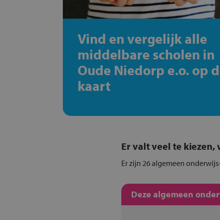
Vind en vergelijk alle
middelbare scholen in
Oude Niedorp e.o. op 
kaart
Er valt veel te kiezen
Er zijn 26 algemeen onderwijs
Deze algemeen onderwi