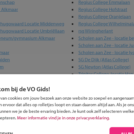
enschap
Regius College Emmalaan
n Alkmaar
Regius College Hofstraat
Regius College Oranjelaan
rhugowaard Locatie Middenweg
Regius College Wilhelmina
rhugowaard Locatie Umbriëllaan
rsg Wiringherlant
heneum/gymnasium Alkmaar
Scholen aan Zee - locatie b
Scholen aan Zee - locatie Ju
kmaar
Scholen aan Zee - locatie l
uiden
SG De Dijk (Atlas College)
um
SG Newton (Atlas College)
Trinitas College, locatie Ha
Vonk Heerhugowaard
kom bij de VO Gids!
Vonk Schagen
 van cookies om jouw bezoek aan onze website zo soepel en aangenaam
ervoor dat alles op rolletjes loopt en staan daarom altijd aan. Als je ons
kunnen we je de beste ervaring bieden. Je kunt ook zelf selecteren welke
ou?
cepteren.
Meer informatie vind je in onze privacyverklaring.
RGEVEN
ALLES