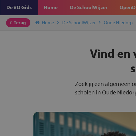
De VO Gids
Home
De SchoolWijzer
OpenD
Terug
Home
De SchoolWijzer
Oude Niedorp
Vind en 
s
Zoek jij een algemeen o
scholen in Oude Niedorp