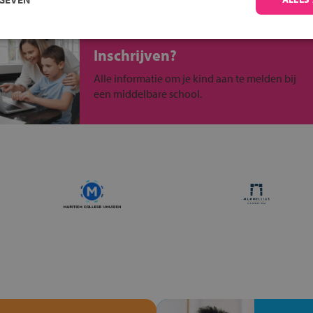
Inschrijven?
Alle informatie om je kind aan te melden bij
een middelbare school.