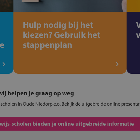
Hulp nodig bij het
kiezen? Gebruik het
de
stappenplan
, wij helpen je graag op weg
-scholen in Oude Niedorp e.o. Bekijk de uitgebreide online presenta
js-scholen bieden je online uitgebreide informatie