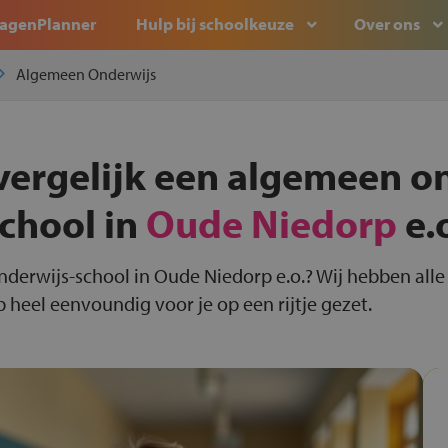
agenPlanner
Hulp bij schoolkeuze
Over ons
Algemeen Onderwijs
vergelijk een algemeen o
chool in
Oude Niedorp
e.
nderwijs-school in Oude Niedorp e.o.? Wij hebben all
 heel eenvoundig voor je op een rijtje gezet.