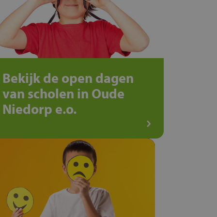
Bekijk de open dagen
van scholen in Oude
Niedorp e.o.