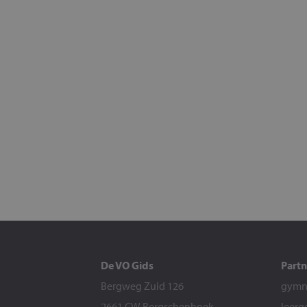
De VO Gids
Partn
Bergweg Zuid 126
gymna
2661 CW Bergschenhoek
leerg