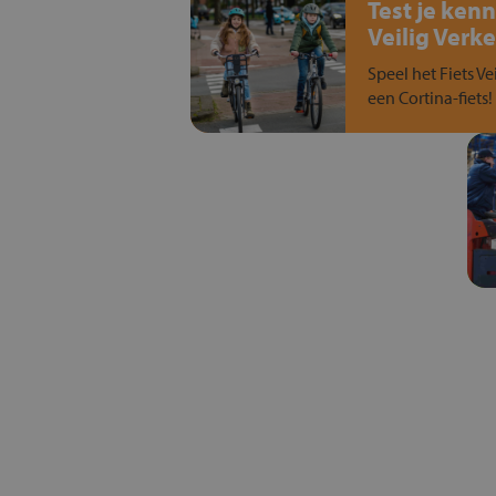
Test je kenn
Veilig Verke
Speel het Fiets Ve
een Cortina-fiets!