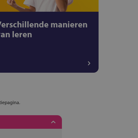
Verschillende manieren
van leren
tiepagina.