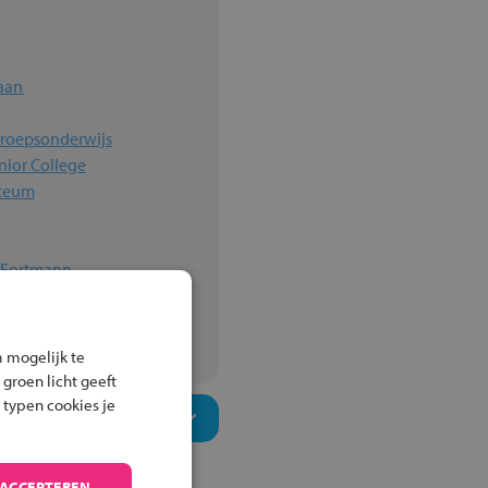
laan
eroepsonderwijs
nior College
yceum
n Fortmann
 mogelijk te
 groen licht geeft
 typen cookies je
 ACCEPTEREN