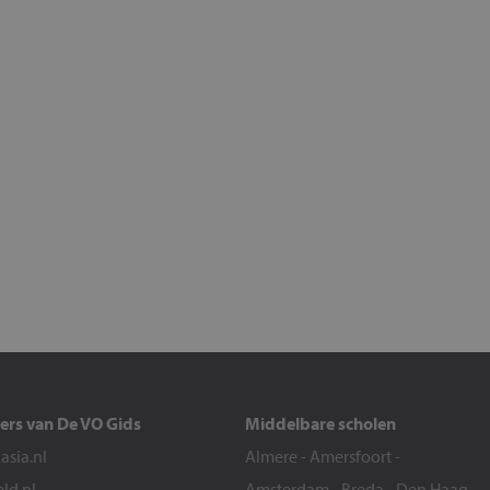
ers van De VO Gids
Middelbare scholen
sia.nl
Almere
-
Amersfoort
-
eld.nl
Amsterdam
-
Breda
-
Den Haag