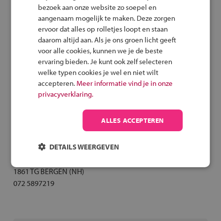
bezoek aan onze website zo soepel en
2 maart 2027
14:30 - 16:30 uur
aangenaam mogelijk te maken. Deze zorgen
ervoor dat alles op rolletjes loopt en staan
daarom altijd aan. Als je ons groen licht geeft
Voorlichtingsmiddag
voor alle cookies, kunnen we je de beste
ervaring bieden. Je kunt ook zelf selecteren
17 maart 2027
16:00 - 18:00 uur
welke typen cookies je wel en niet wilt
accepteren.
Meer informatie vind je in onze
privacyverklaring.
Inschrijvingsprocedure
ALLES ACCEPTEREN
Adriaan Roland Holstschool
DETAILS WEERGEVEN
Loudelsweg 38
1861 TG BERGEN (NH)
072 5897219