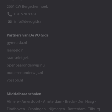
2661 CW Bergschenhoek
020 570 89 81
info@devogids.nl
Partners van De VO Gids
gymnasia.nl
leergeld.nl
saarisnietgek
openbaaronderwijs.nu
oudersenonderwijs.nl
vosabb.nl
Middelbare scholen
Almere
-
Amersfoort
-
Amsterdam
-
Breda
-
Den Haag
-
Eindhoven
-
Groningen
-
Nijmegen
-
Rotterdam
-
Tilburg
-