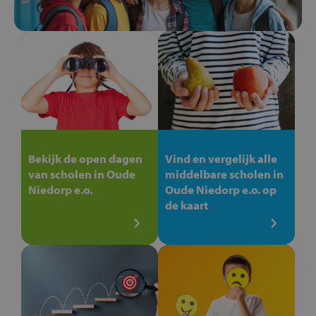
Bekijk de open dagen
Vind en vergelijk alle
van scholen in Oude
middelbare scholen in
Niedorp e.o.
Oude Niedorp e.o. op
de kaart