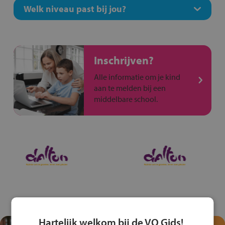
Welk niveau past bij jou?
Inschrijven?
Alle informatie om je kind
aan te melden bij een
middelbare school.
Hartelijk welkom bij de VO Gids!