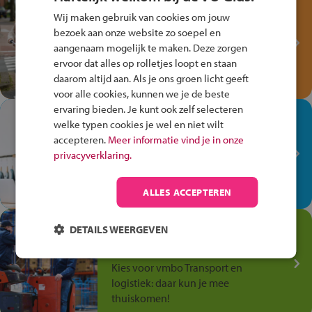
Test je kennis met het
Wij maken gebruik van cookies om jouw
Fiets Veilig
bezoek aan onze website zo soepel en
Verkeersspel!
aangenaam mogelijk te maken. Deze zorgen
Speel het Fiets Veilig Verkeersspel
ervoor dat alles op rolletjes loopt en staan
en win een Cortina-fiets!
daarom altijd aan. Als je ons groen licht geeft
voor alle cookies, kunnen we je de beste
ervaring bieden. Je kunt ook zelf selecteren
In de winkel ben je op je
welke typen cookies je wel en niet wilt
plek!
accepteren.
Meer informatie vind je in onze
privacyverklaring.
Ontdek via het vmbo jouw talent
op de winkelvloer, waar elke dag
anders is!
ALLES ACCEPTEREN
Jouw talent in de
DETAILS WEERGEVEN
Transport en Logistiek
Kies voor vmbo Transport en
logistiek: daar kun je mee
thuiskomen!