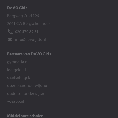
De VO Gids
Bergweg Zuid 126
2661 CW Bergschenhoek
020 570 89 81
info@devogids.nl
Partners van De VO Gids
gymnasia.nl
leergeld.nl
saarisnietgek
openbaaronderwijs.nu
oudersenonderwijs.nl
vosabb.nl
Middelbare scholen