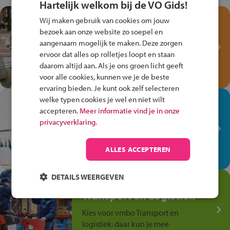
Hartelijk welkom bij de VO Gids!
Test je kennis met het
Wij maken gebruik van cookies om jouw
Fiets Veilig
bezoek aan onze website zo soepel en
Verkeersspel!
aangenaam mogelijk te maken. Deze zorgen
ervoor dat alles op rolletjes loopt en staan
Speel het Fiets Veilig Verkeersspel
daarom altijd aan. Als je ons groen licht geeft
en win een Cortina-fiets!
voor alle cookies, kunnen we je de beste
ervaring bieden. Je kunt ook zelf selecteren
welke typen cookies je wel en niet wilt
In de winkel ben je op je
accepteren.
Meer informatie vind je in onze
plek!
privacyverklaring.
Ontdek via het vmbo jouw talent
op de winkelvloer, waar elke dag
ALLES ACCEPTEREN
anders is!
DETAILS WEERGEVEN
Jouw talent in de
Transport en Logistiek
Kies voor vmbo Transport en
logistiek: daar kun je mee