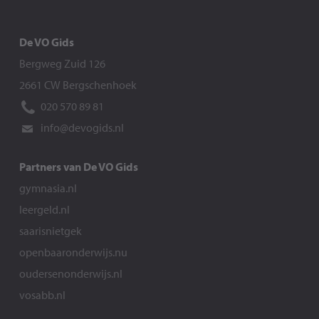
De VO Gids
Bergweg Zuid 126
2661 CW Bergschenhoek
020 570 89 81
info@devogids.nl
Partners van De VO Gids
gymnasia.nl
leergeld.nl
saarisnietgek
openbaaronderwijs.nu
oudersenonderwijs.nl
vosabb.nl