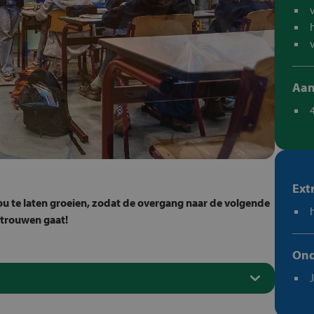
Aan
Ext
jou te laten groeien, zodat de overgang naar de volgende
rtrouwen gaat!
Ond