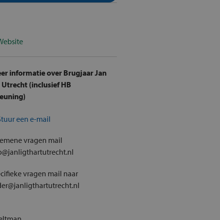
Website
er informatie over Brugjaar Jan
 Utrecht (inclusief HB
euning)
Stuur een e-mail
gemene vragen mail
o@janligthartutrecht.nl
cifieke vragen mail naar
er@janligthartutrecht.nl
Veltman