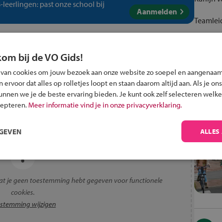
-leerlingen: past onze school bij
Aanmelden
Teamleid
Met de f
 ondersteuning)
kom bij de VO Gids!
 van cookies om jouw bezoek aan onze website zo soepel en aangenaam
ervoor dat alles op rolletjes loopt en staan daarom altijd aan. Als je ons
kunnen we je de beste ervaring bieden. Je kunt ook zelf selecteren welke
cepteren.
Meer informatie vind je in onze privacyverklaring.
RGEVEN
ALLES
t je geen toestemming hebt gegeven voor functionele
cookies.
stemming wijzigen