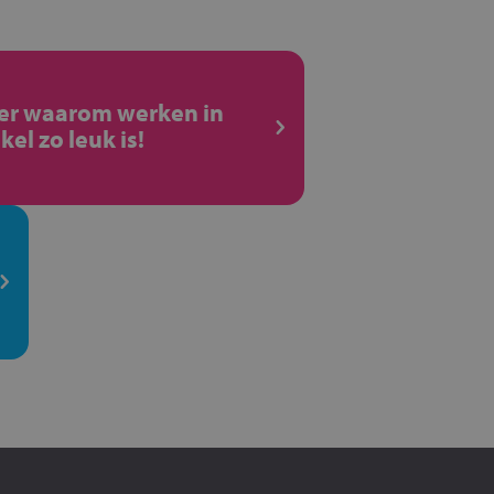
ier waarom werken in
kel zo leuk is!