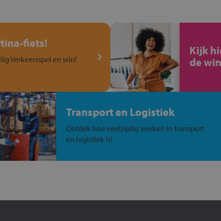
ina-fiets!
Kijk h
ilig Verkeersspel en win!
de win
Transport en Logistiek
Ontdek hoe veelzijdig werken in transport
en logistiek is!