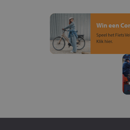
Win een Cort
Speel het Fiets Ve
Klik hier.