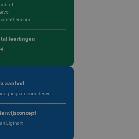
vmbo-tl
havo
vwo-atheneum
tal leerlingen
44
ra aanbod
hoogbegaafdenonderwijs
erwijsconcept
Jan Ligthart