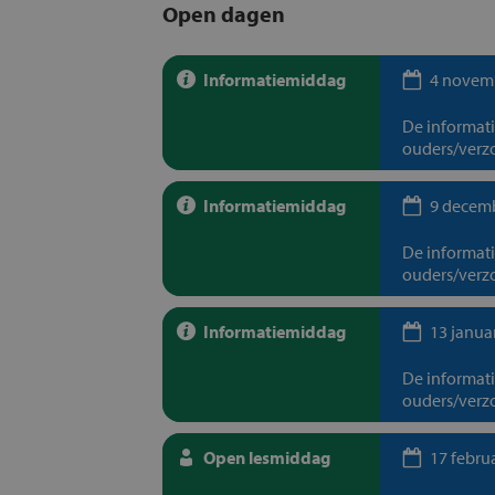
Open dagen
Informatiemiddag
4 novem
De informat
ouders/verzo
Informatiemiddag
9 decem
De informat
ouders/verzo
Informatiemiddag
13 janua
De informat
ouders/verzo
Open lesmiddag
17 febru