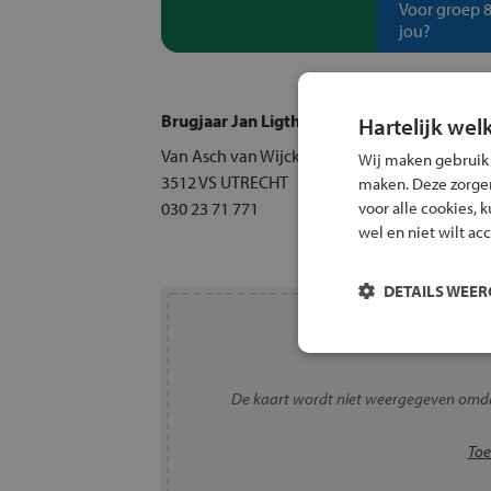
Voor groep 8
jou?
Brugjaar Jan Ligthart Utrecht (inclusief HB
Hartelijk wel
Van Asch van Wijckskade 20
Wij maken gebruik
3512 VS UTRECHT
maken. Deze zorgen 
voor alle cookies, 
030 23 71 771
wel en niet wilt ac
DETAILS WEE
De kaart wordt niet weergegeven omda
Toe