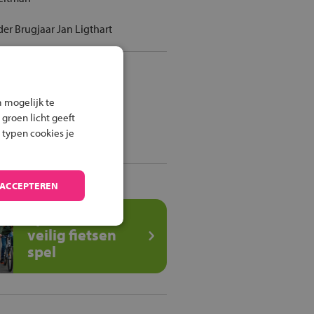
er Brugjaar Jan Ligthart
iets of het OV
 mogelijk te
Route per fiets
 groen licht geeft
 typen cookies je
Route met het OV
 ACCEPTEREN
Speel het
veilig fietsen
spel