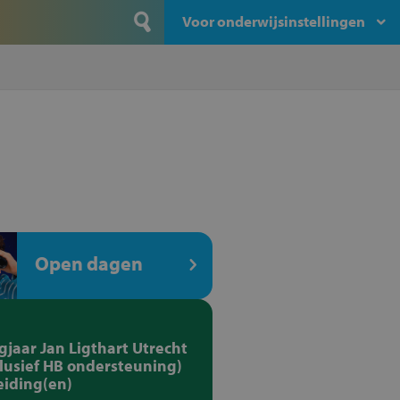
Voor onderwijsinstellingen
Open dagen
gjaar Jan Ligthart Utrecht
clusief HB ondersteuning)
eiding(en)