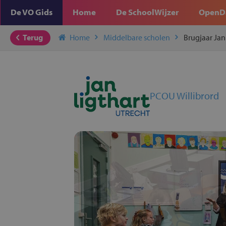
De VO Gids
Home
De SchoolWijzer
OpenD
Terug
Home
Middelbare scholen
Brugjaar Jan
PCOU Willibrord