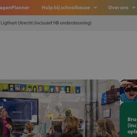
agenPlanner
Hulp bij schoolkeuze
Over ons
 Ligthart Utrecht (inclusief HB ondersteuning)
Bru
(in
opl