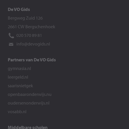
De VO Gids
Bergweg Zuid 126
2661 CW Bergschenhoek
020 570 89 81
info@devogids.nl
Partners van De VO Gids
gymnasia.nl
leergeld.nl
saarisnietgek
openbaaronderwijs.nu
oudersenonderwijs.nl
vosabb.nl
Middelbare scholen