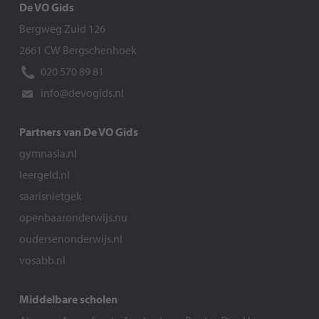
De VO Gids
Bergweg Zuid 126
2661 CW Bergschenhoek
020 570 89 81
info@devogids.nl
Partners van De VO Gids
gymnasia.nl
leergeld.nl
saarisnietgek
openbaaronderwijs.nu
oudersenonderwijs.nl
vosabb.nl
Middelbare scholen