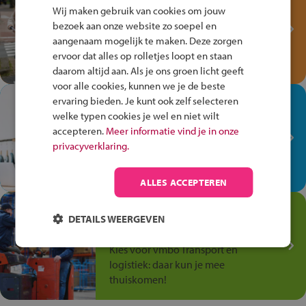
Fiets Veilig
Wij maken gebruik van cookies om jouw
Verkeersspel!
bezoek aan onze website zo soepel en
aangenaam mogelijk te maken. Deze zorgen
Speel het Fiets Veilig Verkeersspel
ervoor dat alles op rolletjes loopt en staan
en win een Cortina-fiets!
daarom altijd aan. Als je ons groen licht geeft
voor alle cookies, kunnen we je de beste
In de winkel ben je op je
ervaring bieden. Je kunt ook zelf selecteren
welke typen cookies je wel en niet wilt
plek!
accepteren.
Meer informatie vind je in onze
Ontdek via het vmbo jouw talent
privacyverklaring.
op de winkelvloer, waar elke dag
anders is!
ALLES ACCEPTEREN
Jouw talent in de
DETAILS WEERGEVEN
Transport en Logistiek
Kies voor vmbo Transport en
logistiek: daar kun je mee
thuiskomen!