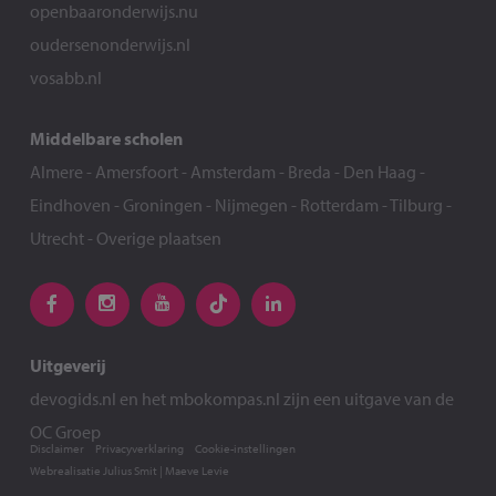
openbaaronderwijs.nu
oudersenonderwijs.nl
vosabb.nl
Middelbare scholen
Almere
-
Amersfoort
-
Amsterdam
-
Breda
-
Den Haag
-
Eindhoven
-
Groningen
-
Nijmegen
-
Rotterdam
-
Tilburg
-
Utrecht
-
Overige plaatsen
Uitgeverij
devogids.nl
en het
mbokompas.nl
zijn een uitgave van de
OC Groep
Disclaimer
Privacyverklaring
Cookie-instellingen
Webrealisatie
Julius Smit
|
Maeve Levie