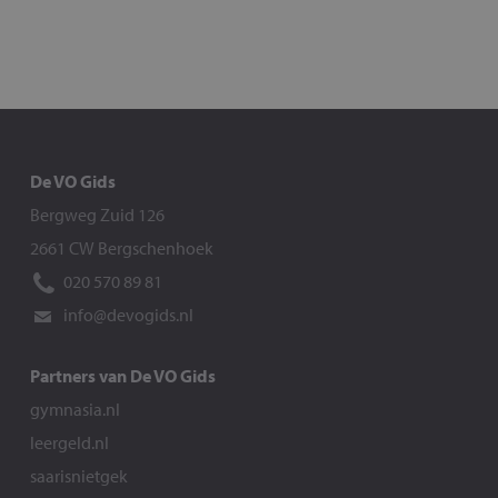
De VO Gids
Bergweg Zuid 126
2661 CW Bergschenhoek
020 570 89 81
info@devogids.nl
Partners van De VO Gids
gymnasia.nl
leergeld.nl
saarisnietgek