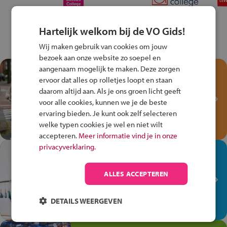
Hartelijk welkom bij de VO Gids!
Wij maken gebruik van cookies om jouw
bezoek aan onze website zo soepel en
aangenaam mogelijk te maken. Deze zorgen
Test je kennis met het
ervoor dat alles op rolletjes loopt en staan
Fiets Veilig
daarom altijd aan. Als je ons groen licht geeft
Verkeersspel!
voor alle cookies, kunnen we je de beste
ervaring bieden. Je kunt ook zelf selecteren
Speel het Fiets Veilig Verkeersspel
welke typen cookies je wel en niet wilt
en win een Cortina-fiets!
accepteren.
Meer informatie vind je in onze
privacyverklaring.
In de winkel ben je op je
plek!
ALLES ACCEPTEREN
Ontdek via het vmbo jouw talent
op de winkelvloer, waar elke dag
DETAILS WEERGEVEN
anders is!