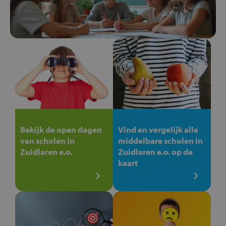
Bekijk de open dagen
Vind en vergelijk alle
van scholen in
middelbare scholen in
Zuidlaren e.o.
Zuidlaren e.o. op de
kaart