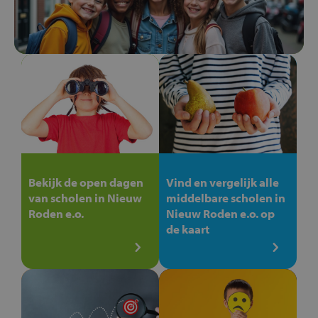
Bekijk de open dagen
Vind en vergelijk alle
van scholen in Nieuw
middelbare scholen in
Roden e.o.
Nieuw Roden e.o. op
de kaart