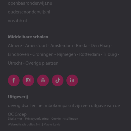
openbaaronderwijs.nu
oudersenonderwijs.nl
vosabb.nl
Middelbare scholen
Almere
-
Amersfoort
-
Amsterdam
-
Breda
-
Den Haag
-
Eindhoven
-
Groningen
-
Nijmegen
-
Rotterdam
-
Tilburg
-
Utrecht
-
Overige plaatsen
Uitgeverij
devogids.nl
en het
mbokompas.nl
zijn een uitgave van de
OC Groep
Disclaimer
Privacyverklaring
Cookie-instellingen
Webrealisatie
Julius Smit
|
Maeve Levie