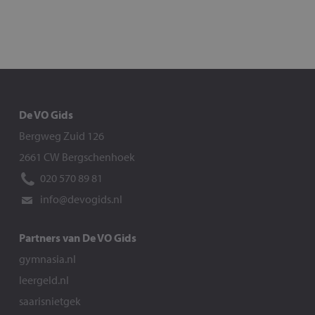
De VO Gids
Bergweg Zuid 126
2661 CW Bergschenhoek
020 570 89 81
info@devogids.nl
Partners van De VO Gids
gymnasia.nl
leergeld.nl
saarisnietgek