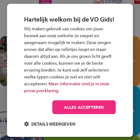
Hartelijk welkom bij de VO Gids!
Wij maken gebruik van cookies om jouw
bezoek aan onze website zo soepel en
aangenaam mogelijk te maken. Deze zorgen
Test je kennis met het
ervoor dat alles op rolletjes loopt en staan
Fiets Veilig
daarom altijd aan. Als je ons groen licht geeft
Verkeersspel!
voor alle cookies, kunnen we je de beste
ervaring bieden. Je kunt ook zelf selecteren
Speel het Fiets Veilig Verkeersspel
welke typen cookies je wel en niet wilt
en win een Cortina-fiets!
accepteren.
Meer informatie vind je in onze
privacyverklaring.
In de winkel ben je op je
plek!
ALLES ACCEPTEREN
Ontdek via het vmbo jouw talent
op de winkelvloer, waar elke dag
DETAILS WEERGEVEN
anders is!