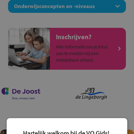
Onderwijsconcepten en -niveaus
Inschrijven?
Alle informatie om je kind
aan te melden bij een
middelbare school.
Hartelijk welkom bij de VO Gids!