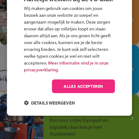
Test je kennis met het
Wij maken gebruik van cookies om jouw
Fiets Veilig
bezoek aan onze website zo soepel en
Verkeersspel!
aangenaam mogelijk te maken. Deze zorgen
ervoor dat alles op rolletjes loopt en staan
Speel het Fiets Veilig Verkeersspel
daarom altijd aan. Als je ons groen licht geeft
en win een Cortina-fiets!
voor alle cookies, kunnen we je de beste
ervaring bieden. Je kunt ook zelf selecteren
In de winkel ben je op je
welke typen cookies je wel en niet wilt
plek!
accepteren.
Meer informatie vind je in onze
privacyverklaring.
Ontdek via het vmbo jouw talent
op de winkelvloer, waar elke dag
anders is!
ALLES ACCEPTEREN
Jouw talent in de
DETAILS WEERGEVEN
Transport en Logistiek
Kies voor vmbo Transport en
logistiek: daar kun je mee
thuiskomen!