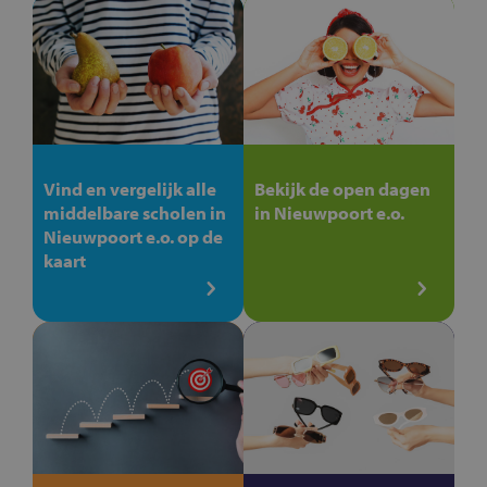
Vind en vergelijk alle
Bekijk de open dagen
middelbare scholen in
in Nieuwpoort e.o.
Nieuwpoort e.o. op de
kaart