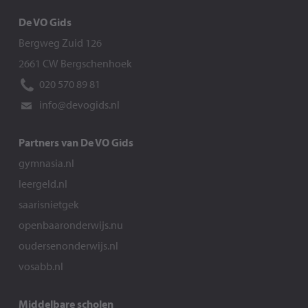
De VO Gids
Bergweg Zuid 126
2661 CW Bergschenhoek
020 570 89 81
info@devogids.nl
Partners van De VO Gids
gymnasia.nl
leergeld.nl
saarisnietgek
openbaaronderwijs.nu
oudersenonderwijs.nl
vosabb.nl
Middelbare scholen