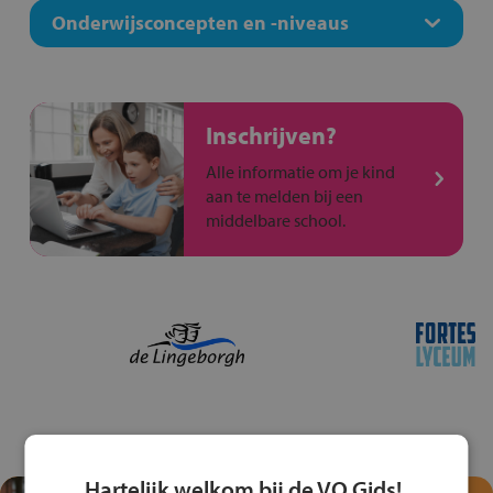
Onderwijsconcepten en -niveaus
Inschrijven?
Alle informatie om je kind
aan te melden bij een
middelbare school.
Hartelijk welkom bij de VO Gids!