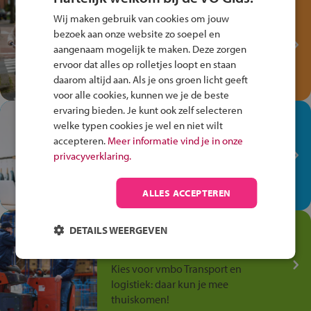
Test je kennis met het
Wij maken gebruik van cookies om jouw
Fiets Veilig
bezoek aan onze website zo soepel en
Verkeersspel!
aangenaam mogelijk te maken. Deze zorgen
ervoor dat alles op rolletjes loopt en staan
Speel het Fiets Veilig Verkeersspel
daarom altijd aan. Als je ons groen licht geeft
en win een Cortina-fiets!
voor alle cookies, kunnen we je de beste
ervaring bieden. Je kunt ook zelf selecteren
In de winkel ben je op je
welke typen cookies je wel en niet wilt
plek!
accepteren.
Meer informatie vind je in onze
privacyverklaring.
Ontdek via het vmbo jouw talent
op de winkelvloer, waar elke dag
anders is!
ALLES ACCEPTEREN
Jouw talent in de
DETAILS WEERGEVEN
Transport en Logistiek
Kies voor vmbo Transport en
logistiek: daar kun je mee
thuiskomen!