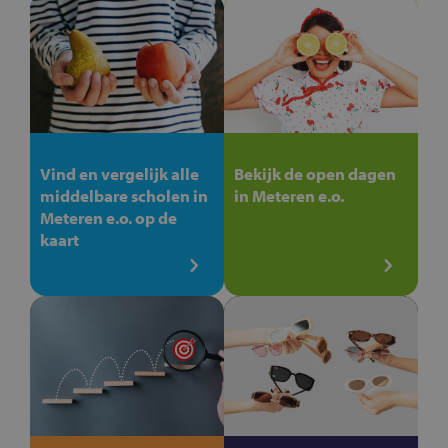
Vind en vergelijk alle
Bekijk de open dagen
middelbare scholen in
in Meteren e.o.
Meteren e.o. op de
kaart