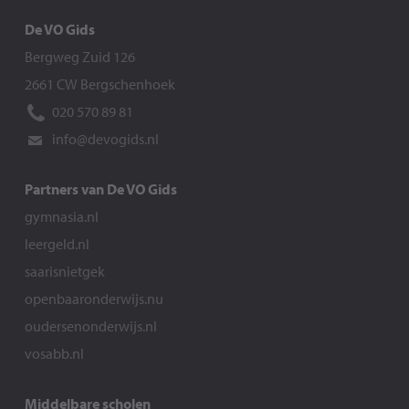
De VO Gids
Bergweg Zuid 126
2661 CW Bergschenhoek
020 570 89 81
info@devogids.nl
Partners van De VO Gids
gymnasia.nl
leergeld.nl
saarisnietgek
openbaaronderwijs.nu
oudersenonderwijs.nl
vosabb.nl
Middelbare scholen