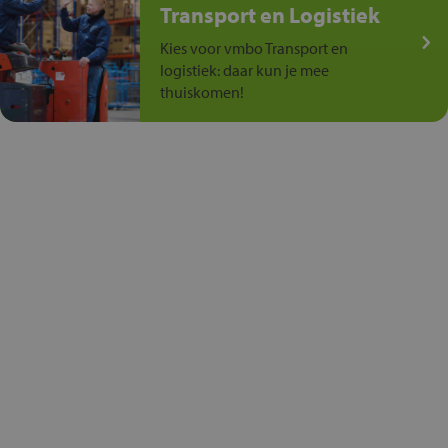
Transport en Logistiek
Kies voor vmbo Transport en
logistiek: daar kun je mee
thuiskomen!