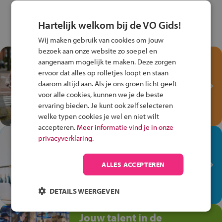
Hartelijk welkom bij de VO Gids!
Wij maken gebruik van cookies om jouw
bezoek aan onze website zo soepel en
Test je kennis met het
aangenaam mogelijk te maken. Deze zorgen
Fiets Veilig
ervoor dat alles op rolletjes loopt en staan
Verkeersspel!
daarom altijd aan. Als je ons groen licht geeft
voor alle cookies, kunnen we je de beste
Speel het Fiets Veilig Verkeersspel
ervaring bieden. Je kunt ook zelf selecteren
en win een Cortina-fiets!
welke typen cookies je wel en niet wilt
accepteren.
Meer informatie vind je in onze
In de winkel ben je op je
privacyverklaring.
plek!
ALLES ACCEPTEREN
Ontdek via het vmbo jouw talent
op de winkelvloer, waar elke dag
anders is!
DETAILS WEERGEVEN
Jouw talent in de