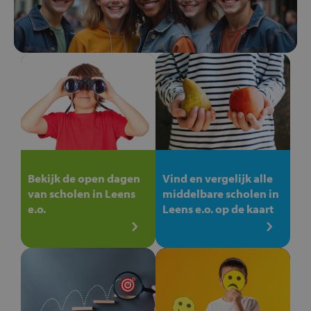
Bekijk de open dagen
Vind en vergelijk alle
van scholen in Leens
middelbare scholen in
e.o.
Leens e.o. op de kaart