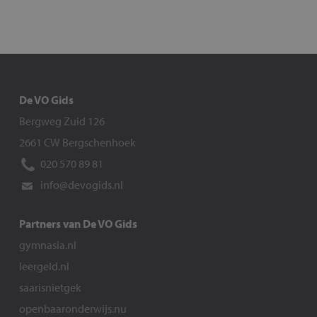
De VO Gids
Bergweg Zuid 126
2661 CW Bergschenhoek
020 570 89 81
info@devogids.nl
Partners van De VO Gids
gymnasia.nl
leergeld.nl
saarisnietgek
openbaaronderwijs.nu