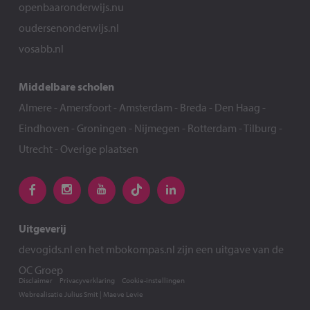
openbaaronderwijs.nu
oudersenonderwijs.nl
vosabb.nl
Middelbare scholen
Almere
-
Amersfoort
-
Amsterdam
-
Breda
-
Den Haag
-
Eindhoven
-
Groningen
-
Nijmegen
-
Rotterdam
-
Tilburg
-
Utrecht
-
Overige plaatsen
Uitgeverij
devogids.nl
en het
mbokompas.nl
zijn een uitgave van de
OC Groep
Disclaimer
Privacyverklaring
Cookie-instellingen
Webrealisatie
Julius Smit
|
Maeve Levie