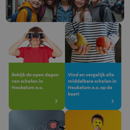
Bekijk de open dagen
Vind en vergelijk alle
van scholen in
middelbare scholen in
Heukelum e.o.
Heukelum e.o. op de
kaart