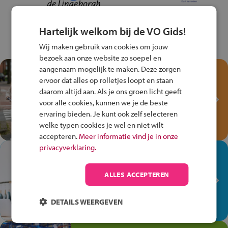
Hartelijk welkom bij de VO Gids!
Wij maken gebruik van cookies om jouw
bezoek aan onze website zo soepel en
aangenaam mogelijk te maken. Deze zorgen
Test je kennis met het
ervoor dat alles op rolletjes loopt en staan
Fiets Veilig
daarom altijd aan. Als je ons groen licht geeft
Verkeersspel!
voor alle cookies, kunnen we je de beste
ervaring bieden. Je kunt ook zelf selecteren
Speel het Fiets Veilig Verkeersspel
welke typen cookies je wel en niet wilt
en win een Cortina-fiets!
accepteren.
Meer informatie vind je in onze
privacyverklaring.
In de winkel ben je op je
plek!
ALLES ACCEPTEREN
Ontdek via het vmbo jouw talent
op de winkelvloer, waar elke dag
DETAILS WEERGEVEN
anders is!