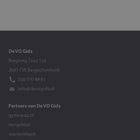
De VO Gids
Bergweg Zuid 126
2661 CW Bergschenhoek
020 570 89 81
info@devogids.nl
Partners van De VO Gids
gymnasia.nl
leergeld.nl
saarisnietgek