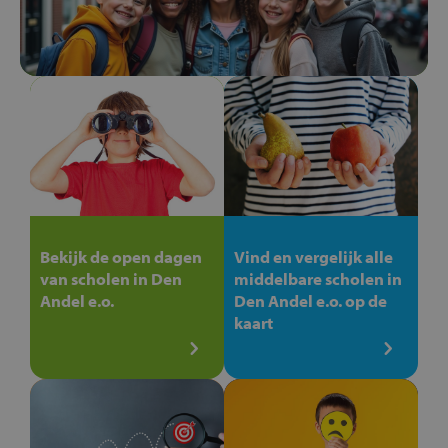
Bekijk de open dagen
Vind en vergelijk alle
van scholen in Den
middelbare scholen in
Andel e.o.
Den Andel e.o. op de
kaart