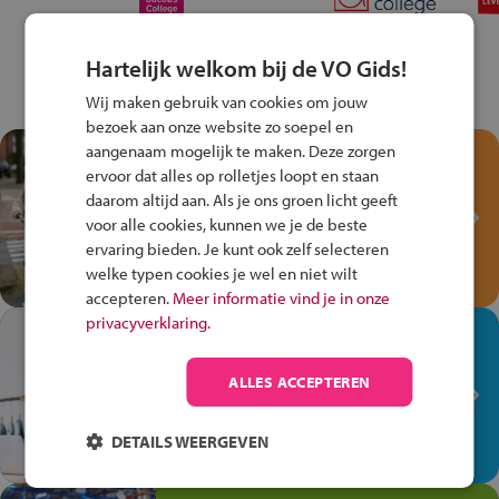
Hartelijk welkom bij de VO Gids!
Wij maken gebruik van cookies om jouw
bezoek aan onze website zo soepel en
aangenaam mogelijk te maken. Deze zorgen
Test je kennis met het
ervoor dat alles op rolletjes loopt en staan
Fiets Veilig
daarom altijd aan. Als je ons groen licht geeft
Verkeersspel!
voor alle cookies, kunnen we je de beste
ervaring bieden. Je kunt ook zelf selecteren
Speel het Fiets Veilig Verkeersspel
welke typen cookies je wel en niet wilt
en win een Cortina-fiets!
accepteren.
Meer informatie vind je in onze
privacyverklaring.
In de winkel ben je op je
plek!
ALLES ACCEPTEREN
Ontdek via het vmbo jouw talent
op de winkelvloer, waar elke dag
DETAILS WEERGEVEN
anders is!