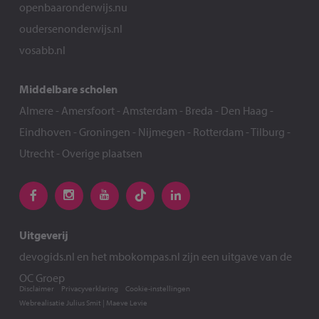
openbaaronderwijs.nu
oudersenonderwijs.nl
vosabb.nl
Middelbare scholen
Almere
-
Amersfoort
-
Amsterdam
-
Breda
-
Den Haag
-
Eindhoven
-
Groningen
-
Nijmegen
-
Rotterdam
-
Tilburg
-
Utrecht
-
Overige plaatsen
Uitgeverij
devogids.nl
en het
mbokompas.nl
zijn een uitgave van de
OC Groep
Disclaimer
Privacyverklaring
Cookie-instellingen
Webrealisatie
Julius Smit
|
Maeve Levie