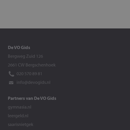
De VO Gids
Bergweg Zuid 126
2661 CW Bergschenhoek
020 570 89 81
info@devogids.nl
Partners van De VO Gids
gymnasia.nl
leergeld.nl
saarisnietgek