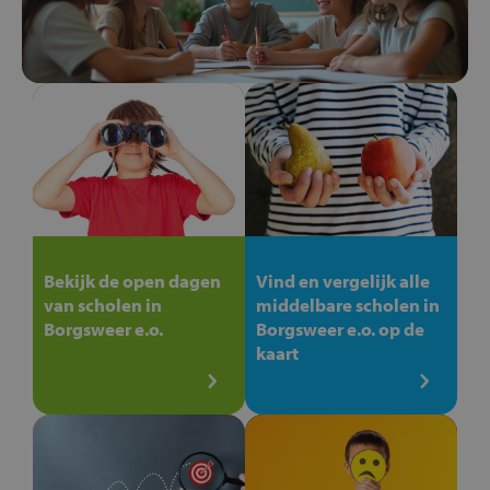
Bekijk de open dagen
Vind en vergelijk alle
van scholen in
middelbare scholen in
Borgsweer e.o.
Borgsweer e.o. op de
kaart