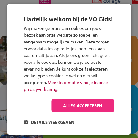
Hartelijk welkom bij de VO Gids!
Wij maken gebruik van cookies om jouw
bezoek aan onze website zo soepel en
aangenaam mogelijk te maken. Deze zorgen
Test je kennis met het
ervoor dat alles op rolletjes loopt en staan
Fiets Veilig
daarom altijd aan. Als je ons groen licht geeft
Verkeersspel!
voor alle cookies, kunnen we je de beste
ervaring bieden. Je kunt ook zelf selecteren
Speel het Fiets Veilig Verkeersspel
welke typen cookies je wel en niet wilt
en win een Cortina-fiets!
accepteren.
Meer informatie vind je in onze
privacyverklaring.
In de winkel ben je op je
plek!
ALLES ACCEPTEREN
Ontdek via het vmbo jouw talent
op de winkelvloer, waar elke dag
DETAILS WEERGEVEN
anders is!