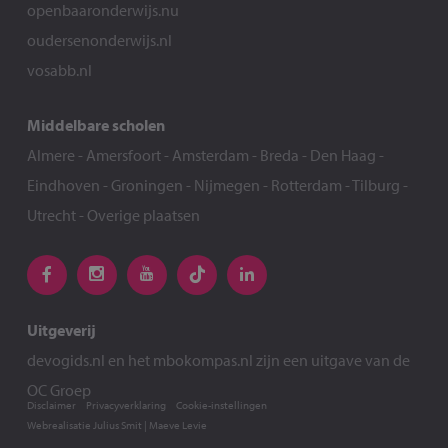
openbaaronderwijs.nu
oudersenonderwijs.nl
vosabb.nl
Middelbare scholen
Almere
-
Amersfoort
-
Amsterdam
-
Breda
-
Den Haag
-
Eindhoven
-
Groningen
-
Nijmegen
-
Rotterdam
-
Tilburg
-
Utrecht
-
Overige plaatsen
Uitgeverij
devogids.nl
en het
mbokompas.nl
zijn een uitgave van de
OC Groep
Disclaimer
Privacyverklaring
Cookie-instellingen
Webrealisatie
Julius Smit
|
Maeve Levie