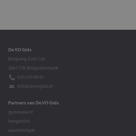
De VO Gids
Bergweg Zuid 126
2661 CW Bergschenhoek
020 570 89 81
info@devogids.nl
Partners van De VO Gids
gymnasia.nl
leergeld.nl
saarisnietgek