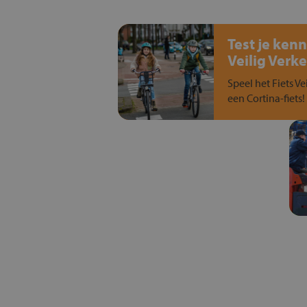
Test je kenn
Veilig Verke
Speel het Fiets Ve
een Cortina-fiets!