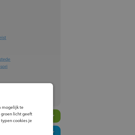
ist
stede
sori
um
 mogelijk te
 groen licht geeft
 typen cookies je