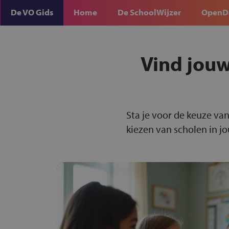
De VO Gids
Home
De SchoolWijzer
OpenD
Vind jouw
Sta je voor de keuze van
kiezen van scholen in j