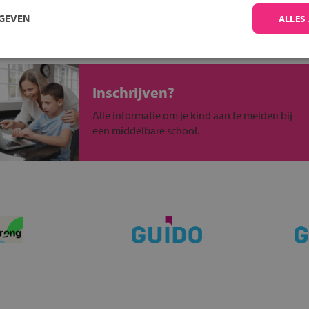
RGEVEN
ALLES
Inschrijven?
Alle informatie om je kind aan te melden bij
een middelbare school.