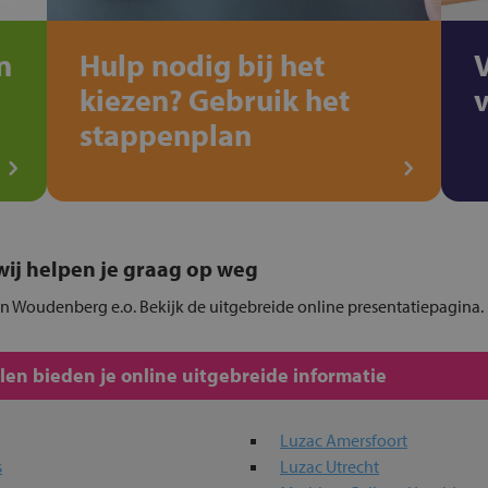
n
Hulp nodig bij het
kiezen? Gebruik het
stappenplan
, wij helpen je graag op weg
 in Woudenberg e.o. Bekijk de uitgebreide online presentatiepagina.
en bieden je online uitgebreide informatie
Luzac Amersfoort
s
Luzac Utrecht