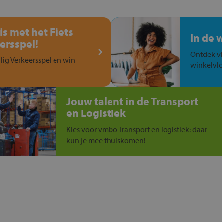
is met het Fiets
In de 
ersspel!
Ontdek vi
ilig Verkeersspel en win
winkelvlo
Jouw talent in de Transport
en Logistiek
Kies voor vmbo Transport en logistiek: daar
kun je mee thuiskomen!