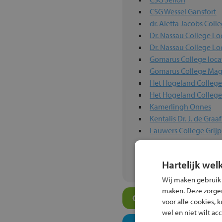
CSG Wessel Gansfort
dr. Aletta Jacobs Coll
Dr. Nassau College Lo
Dr. Nassau College Lo
Gomarus College loca
Gomarus College Mag
Het Hogeland College
Het Hogeland Colleg
Kamerlingh Onnes
Kentalis Dr. J. de Gra
Lauwers College Grijp
Leon van Gelder
Luzac Groningen
Hartelijk wel
Wij maken gebruik
maken. Deze zorgen 
Overige vmbo-scholen
voor alle cookies, 
wel en niet wilt ac