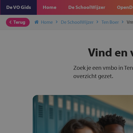
De VO Gids
Home
De SchoolWijzer
OpenD
Terug
Home
De SchoolWijzer
Ten Boer
Vm
Vind en 
Zoek je een vmbo in Ten
overzicht gezet.