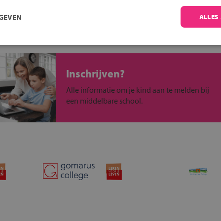
 past bij jou?
RGEVEN
ALLES
Inschrijven?
Alle informatie om je kind aan te melden bij
een middelbare school.