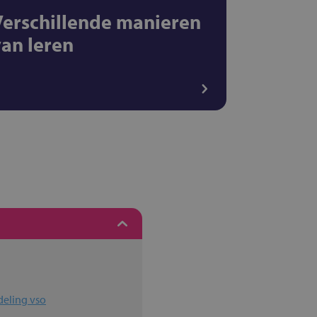
Verschillende manieren
van leren
deling vso