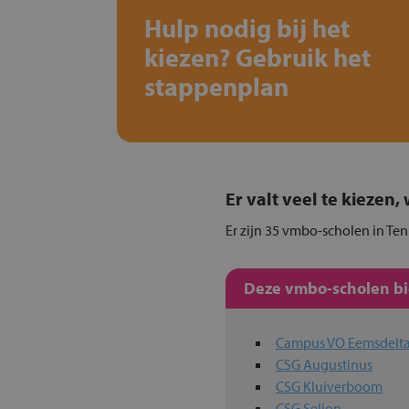
Hulp nodig bij het
kiezen? Gebruik het
stappenplan
Er valt veel te kiezen
Er zijn 35 vmbo-scholen in Ten
Deze vmbo-scholen bie
Campus VO Eemsdelt
CSG Augustinus
CSG Kluiverboom
CSG Selion