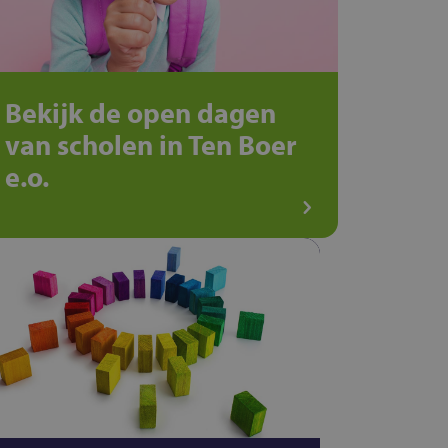
Bekijk de open dagen
van scholen in Ten Boer
e.o.