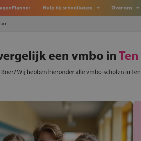
agenPlanner
Hulp bij schoolkeuze
Over ons
bo
vergelijk een vmbo in
Ten
 Boer? Wij hebben hieronder alle vmbo-scholen in Ten 