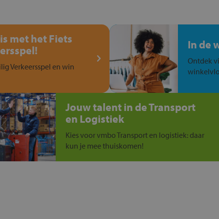
is met het Fiets
In de 
ersspel!
Ontdek vi
ilig Verkeersspel en win
winkelvlo
Jouw talent in de Transport
en Logistiek
Kies voor vmbo Transport en logistiek: daar
kun je mee thuiskomen!