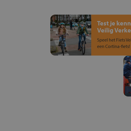
Test je kenn
Veilig Verke
Speel het Fiets Ve
een Cortina-fiets!