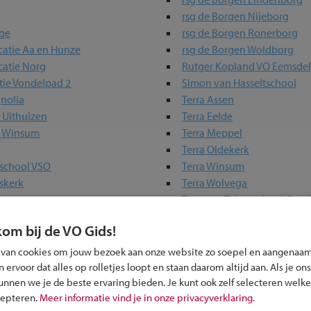
rsg de Borgen Nijeborg
ege
rsg de Borgen Ronerborg
catie Aa en Hunze
rsg de Borgen Woldborg
catie Norg
Rutger Kopland VO Eemsd
tie Vondelpad 2
Simon van Hasseltschool
nolia
Terra Assen
 Uithuizen
Terra Eelde
e Winsum
Terra Meppel
Terra Oldekerk
afschool VSO
Terra Winsum
skerk
Terra Wolvega
Topsport Talentschool Gro
Werkman VMBO
kom bij de VO Gids!
 van cookies om jouw bezoek aan onze website zo soepel en aangenaam
ervoor dat alles op rolletjes loopt en staan daarom altijd aan. Als je ons
 in jouw regio
kunnen we je de beste ervaring bieden. Je kunt ook zelf selecteren welke
cepteren.
Meer informatie vind je in onze privacyverklaring.