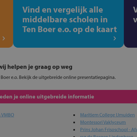
Vind en vergelijk alle
middelbare scholen in
Ten Boer e.o. op de kaart
, wij helpen je graag op weg
 Boer e.o. Bekijk de uitgebreide online presentatiepagina.
den je online uitgebreide informatie
a VMBO
Maritiem College IJmuiden
Montessori Vaklyceum
Prins Johan Frisoschool - Af
rsg de Borgen Lindenborg