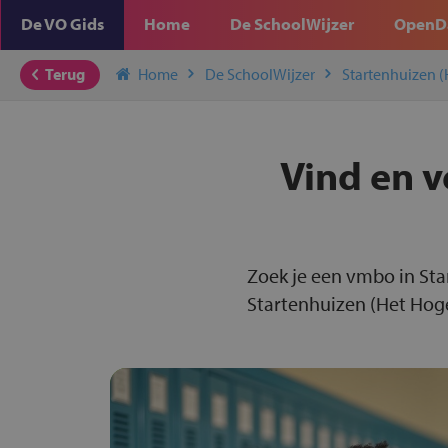
De VO Gids
Home
De SchoolWijzer
OpenD
Terug
Home
De SchoolWijzer
Startenhuizen 
Vind en v
Zoek je een vmbo in Sta
Startenhuizen (Het Hoge