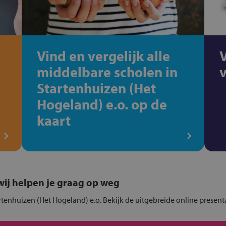
Vind en vergelijk alle
middelbare scholen in
Startenhuizen (Het
Hogeland) e.o. op de
kaart
, wij helpen je graag op weg
rtenhuizen (Het Hogeland) e.o. Bekijk de uitgebreide online present