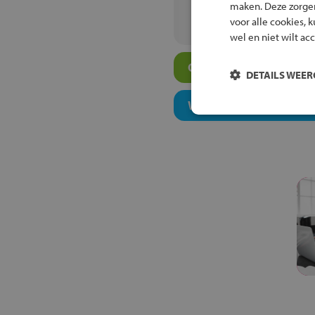
Luzac Groningen
maken. Deze zorgen 
voor alle cookies, 
wel en niet wilt ac
Overige vmbo-scholen
DETAILS WEE
Welk onderwijsconcept