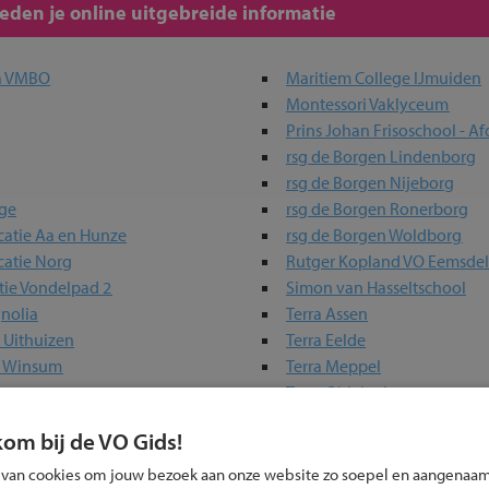
den je online uitgebreide informatie
a VMBO
Maritiem College IJmuiden
Montessori Vaklyceum
Prins Johan Frisoschool - Af
rsg de Borgen Lindenborg
rsg de Borgen Nijeborg
ege
rsg de Borgen Ronerborg
catie Aa en Hunze
rsg de Borgen Woldborg
catie Norg
Rutger Kopland VO Eemsd
tie Vondelpad 2
Simon van Hasseltschool
nolia
Terra Assen
 Uithuizen
Terra Eelde
e Winsum
Terra Meppel
Terra Oldekerk
afschool VSO
Terra Winsum
kom bij de VO Gids!
skerk
Terra Wolvega
Topsport Talentschool Gro
 van cookies om jouw bezoek aan onze website zo soepel en aangenaam