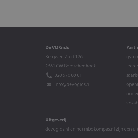
De VO Gids
Partn
Bergweg Zuid 126
gymna
2661 CW Bergschenhoek
leerg
020 570 89 81
saari
info@devogids.nl
openb
ouder
vosab
Uitgeverij
devogids.nl
en het
mbokompas.nl
zijn een u