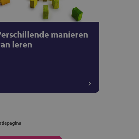
Verschillende manieren
van leren
atiepagina.