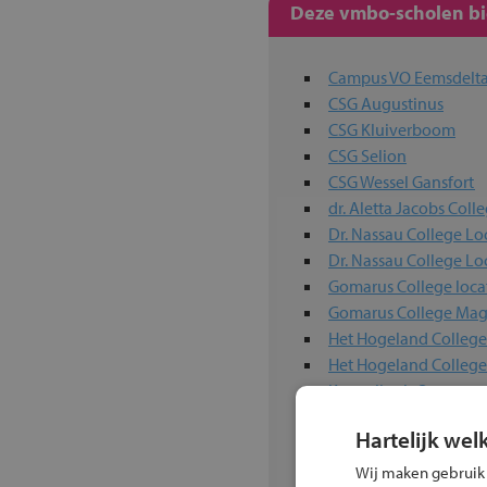
Deze vmbo-scholen bie
Campus VO Eemsdelt
CSG Augustinus
CSG Kluiverboom
CSG Selion
CSG Wessel Gansfort
dr. Aletta Jacobs Coll
Dr. Nassau College Lo
Dr. Nassau College Lo
Gomarus College loca
Gomarus College Mag
Het Hogeland College
Het Hogeland Colleg
Kamerlingh Onnes
Kentalis Dr. J. de Gra
Hartelijk wel
Lauwers College Grijp
Leon van Gelder
Wij maken gebruik