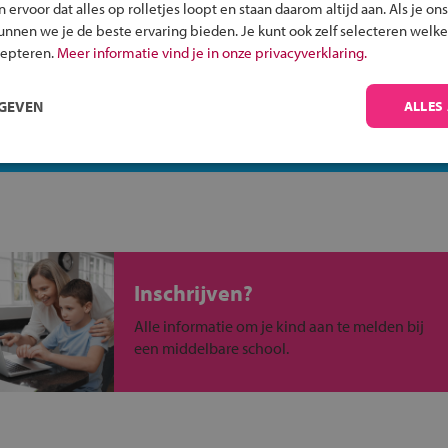
Werkman VMBO
ervoor dat alles op rolletjes loopt en staan daarom altijd aan. Als je ons
kunnen we je de beste ervaring bieden. Je kunt ook zelf selecteren welke
cepteren.
Meer informatie vind je in onze privacyverklaring.
 in jouw regio
RGEVEN
ALLES
 past bij jou?
Inschrijven?
Alle informatie om je kind aan te melden bij
een middelbare school.