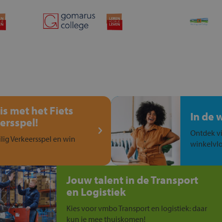
is met het Fiets
In de 
ersspel!
Ontdek vi
ilig Verkeersspel en win
winkelvlo
Jouw talent in de Transport
en Logistiek
Kies voor vmbo Transport en logistiek: daar
kun je mee thuiskomen!