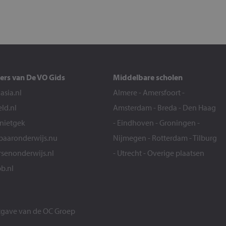
ers van De VO Gids
Middelbare scholen
sia.nl
Almere
-
Amersfoort
-
eld.nl
Amsterdam
-
Breda
-
Den Haag
snietgek
-
Eindhoven
-
Groningen
-
aaronderwijs.nu
Nijmegen
-
Rotterdam
-
Tilburg
senonderwijs.nl
-
Utrecht
-
Overige plaatsen
b.nl
itgave van de
OC Groep