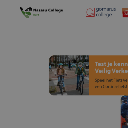
Test je kenn
Veilig Verke
Speel het Fiets Ve
een Cortina-fiets!