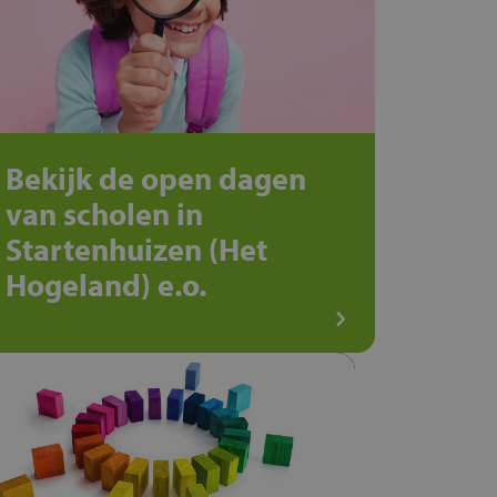
Bekijk de open dagen
van scholen in
Startenhuizen (Het
Hogeland) e.o.