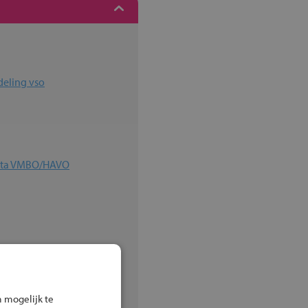
deling vso
elta VMBO/HAVO
ningen
 mogelijk te