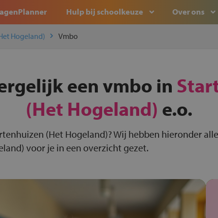
agenPlanner
Hulp bij schoolkeuze
Over ons
(Het Hogeland)
Vmbo
ergelijk een vmbo in
Star
(Het Hogeland)
e.o.
rtenhuizen (Het Hogeland)? Wij hebben hieronder all
land) voor je in een overzicht gezet.