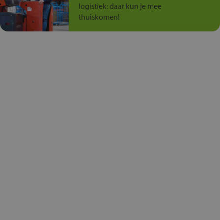
logistiek: daar kun je mee
thuiskomen!