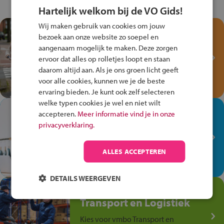
Hartelijk welkom bij de VO Gids!
Wij maken gebruik van cookies om jouw
Test je kennis met het
bezoek aan onze website zo soepel en
Fiets Veilig
aangenaam mogelijk te maken. Deze zorgen
Verkeersspel!
ervoor dat alles op rolletjes loopt en staan
daarom altijd aan. Als je ons groen licht geeft
Speel het Fiets Veilig Verkeersspel
voor alle cookies, kunnen we je de beste
en win een Cortina-fiets!
ervaring bieden. Je kunt ook zelf selecteren
welke typen cookies je wel en niet wilt
In de winkel ben je op je
accepteren.
Meer informatie vind je in onze
plek!
privacyverklaring.
Ontdek via het vmbo jouw talent
op de winkelvloer, waar elke dag
ALLES ACCEPTEREN
anders is!
DETAILS WEERGEVEN
Jouw talent in de
Transport en Logistiek
Kies voor vmbo Transport en