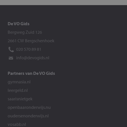
De VO Gids
Bergweg Zuid 126
2661 CW Bergschenhoek
020 570 89 81
info@devogids.nl
Partners van De VO Gids
gymnasia.nl
leergeld.nl
saarisnietgek
openbaaronderwijs.nu
oudersenonderwijs.nl
vosabb.nl