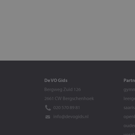
De VO Gids
Partn
Bergweg Zuid 126
gymna
2661 CW Bergschenhoek
leerg
020 570 89 81
saari
info@devogids.nl
openb
ouder
vosab