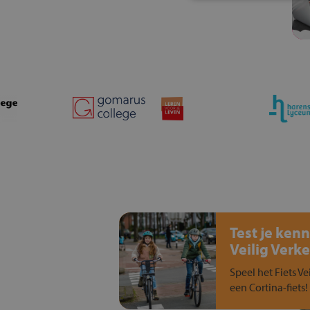
Test je kenn
Veilig Verke
Speel het Fiets Ve
een Cortina-fiets!