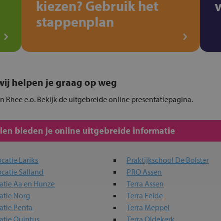
kiezen? Gebruik het
stappenplan
, wij helpen je graag op weg
in Rhee e.o. Bekijk de uitgebreide online presentatiepagina.
en bieden je online uitgebreide informatie
catie Lariks
Praktijkschool De Bolster
catie Salland
PRO Assen
catie Aa en Hunze
Terra Assen
atie Norg
Terra Eelde
atie Penta
Terra Meppel
atie Quintus
Terra Oldekerk