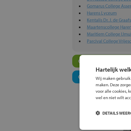
Gomarus College Asse
Harens Lyceum
Kentalis Dr. J. de Graa
Maartenscollege Hare
Maritiem College IJmu
Parcival College Vrije
Overige scholen in jo
Hartelijk wel
Onderwijsconcepten e
Wij maken gebruik
maken. Deze zorgen 
voor alle cookies, 
wel en niet wilt ac
DETAILS WEE