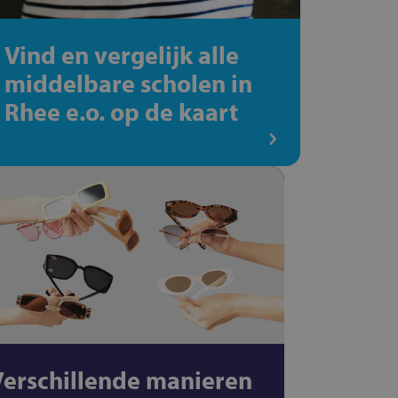
Vind en vergelijk alle
middelbare scholen in
Rhee e.o. op de kaart
Verschillende manieren