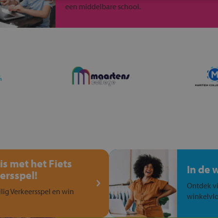
een middelbare school.
is met het Fiets
In de 
ersspel!
Ontdek vi
ilig Verkeersspel en win
winkelvlo