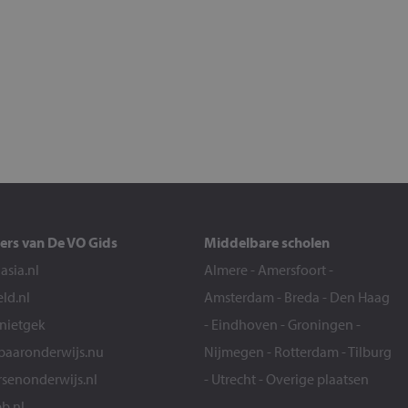
ers van De VO Gids
Middelbare scholen
sia.nl
Almere
-
Amersfoort
-
eld.nl
Amsterdam
-
Breda
-
Den Haag
snietgek
-
Eindhoven
-
Groningen
-
aaronderwijs.nu
Nijmegen
-
Rotterdam
-
Tilburg
senonderwijs.nl
-
Utrecht
-
Overige plaatsen
b.nl