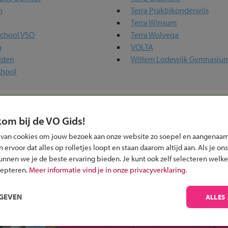
n
Terra Praktijkonderwijs
Terra Winsum
fschool VSO
Terra Wolvega
n
VOLTA
iden
Willem Lodewijk Gymnasiu
school
uw regio
kom bij de VO Gids!
n -niveaus
 van cookies om jouw bezoek aan onze website zo soepel en aangenaam
ervoor dat alles op rolletjes loopt en staan daarom altijd aan. Als je ons
kunnen we je de beste ervaring bieden. Je kunt ook zelf selecteren welke
cepteren.
Meer informatie vind je in onze privacyverklaring.
RGEVEN
ALLES
Inschrijven?
Alle informatie om je kind aan te melden bij