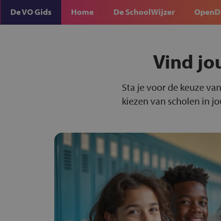
De VO Gids
Home
De SchoolWijzer
OpenD
Vind jo
Sta je voor de keuze van
kiezen van scholen in j