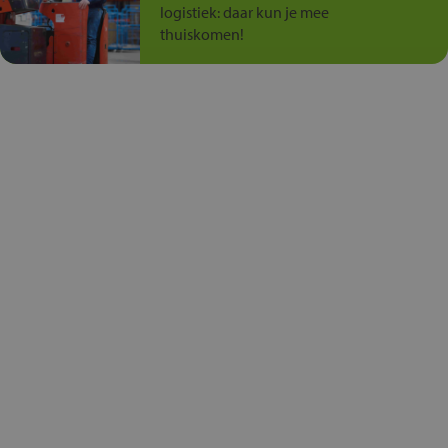
logistiek: daar kun je mee
thuiskomen!