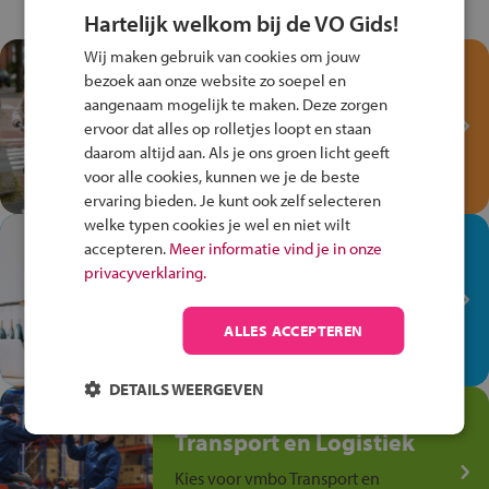
Hartelijk welkom bij de VO Gids!
Wij maken gebruik van cookies om jouw
Test je kennis met het
bezoek aan onze website zo soepel en
Fiets Veilig
aangenaam mogelijk te maken. Deze zorgen
Verkeersspel!
ervoor dat alles op rolletjes loopt en staan
daarom altijd aan. Als je ons groen licht geeft
Speel het Fiets Veilig Verkeersspel
voor alle cookies, kunnen we je de beste
en win een Cortina-fiets!
ervaring bieden. Je kunt ook zelf selecteren
welke typen cookies je wel en niet wilt
In de winkel ben je op je
accepteren.
Meer informatie vind je in onze
plek!
privacyverklaring.
Ontdek via het vmbo jouw talent
op de winkelvloer, waar elke dag
ALLES ACCEPTEREN
anders is!
DETAILS WEERGEVEN
Jouw talent in de
Transport en Logistiek
Kies voor vmbo Transport en