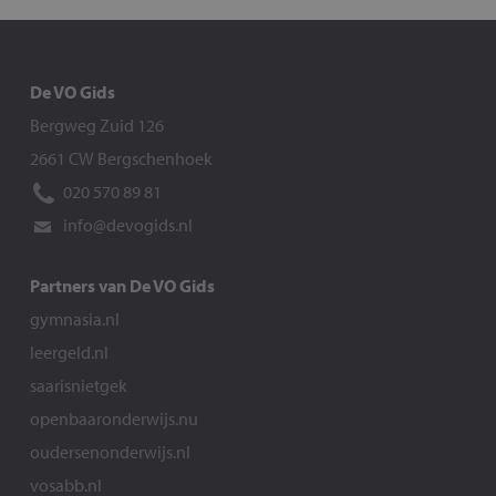
De VO Gids
Bergweg Zuid 126
2661 CW Bergschenhoek
020 570 89 81
info@devogids.nl
Partners van De VO Gids
gymnasia.nl
leergeld.nl
saarisnietgek
openbaaronderwijs.nu
oudersenonderwijs.nl
vosabb.nl