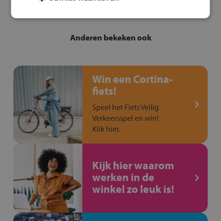
Anderen bekeken ook
Win een Cortina-
fiets!
Speel het Fiets Veilig
Verkeersspel en win!
Klik hier.
Kijk hier waarom
werken in de
winkel zo leuk is!