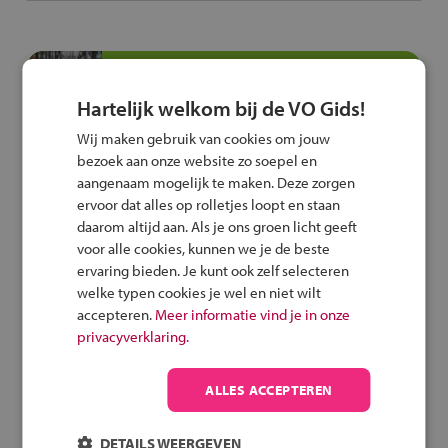
Speel het veilig fietsen
spel
Hartelijk welkom bij de VO Gids!
Wij maken gebruik van cookies om jouw
bezoek aan onze website zo soepel en
aangenaam mogelijk te maken. Deze zorgen
Deel deze pagina
ervoor dat alles op rolletjes loopt en staan
daarom altijd aan. Als je ons groen licht geeft
voor alle cookies, kunnen we je de beste
ervaring bieden. Je kunt ook zelf selecteren
welke typen cookies je wel en niet wilt
accepteren.
Meer informatie vind je in onze
Vergelijk deze school
privacyverklaring.
ALLES ACCEPTEREN
Terug naar overzicht
DETAILS WEERGEVEN