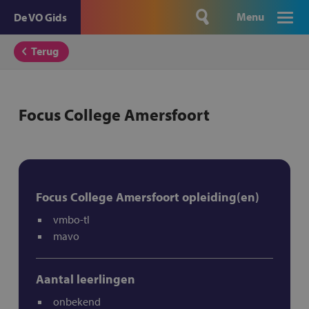
Menu
De VO Gids
Terug
Focus College Amersfoort
Focus College Amersfoort opleiding(en)
vmbo-tl
mavo
Aantal leerlingen
onbekend