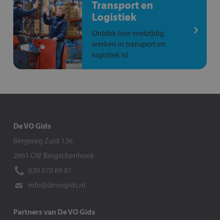
Transport en
Logistiek
Ontdek hoe veelzijdig
werken in transport en
logistiek is!
De VO Gids
Bergweg Zuid 126
2661 CW Bergschenhoek
020 570 89 81
info@devogids.nl
Partners van De VO Gids