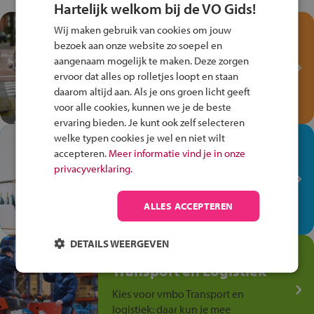
Hartelijk welkom bij de VO Gids!
Test je kennis met het
Wij maken gebruik van cookies om jouw
Fiets Veilig
bezoek aan onze website zo soepel en
aangenaam mogelijk te maken. Deze zorgen
Verkeersspel!
ervoor dat alles op rolletjes loopt en staan
Speel het Fiets Veilig Verkeersspel
daarom altijd aan. Als je ons groen licht geeft
en win een Cortina-fiets!
voor alle cookies, kunnen we je de beste
ervaring bieden. Je kunt ook zelf selecteren
welke typen cookies je wel en niet wilt
In de winkel ben je op je
accepteren.
Meer informatie vind je in onze
plek!
privacyverklaring.
Ontdek via het vmbo jouw talent
op de winkelvloer, waar elke dag
ALLES ACCEPTEREN
anders is!
DETAILS WEERGEVEN
Jouw talent in de
Transport en Logistiek
Kies voor vmbo Transport en
logistiek: daar kun je mee