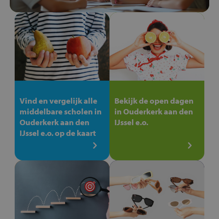
Vind en vergelijk alle
Bekijk de open dagen
middelbare scholen in
in Ouderkerk aan den
Ouderkerk aan den
IJssel e.o.
IJssel e.o. op de kaart