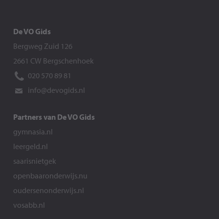
De VO Gids
Bergweg Zuid 126
2661 CW Bergschenhoek
020 570 89 81
info@devogids.nl
Partners van De VO Gids
gymnasia.nl
leergeld.nl
saarisnietgek
openbaaronderwijs.nu
oudersenonderwijs.nl
vosabb.nl