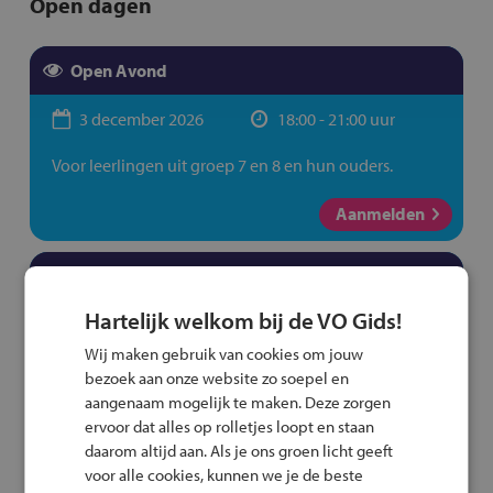
Open dagen
Open Avond
3 december 2026
18:00 - 21:00 uur
Voor leerlingen uit groep 7 en 8 en hun ouders.
Aanmelden
Open Dag
Hartelijk welkom bij de VO Gids!
29 januari 2027
18:00 - 21:00 uur
Wij maken gebruik van cookies om jouw
Voor leerlingen uit groep 7 en 8 en hun ouders.
bezoek aan onze website zo soepel en
aangenaam mogelijk te maken. Deze zorgen
Aanmelden
ervoor dat alles op rolletjes loopt en staan
daarom altijd aan. Als je ons groen licht geeft
voor alle cookies, kunnen we je de beste