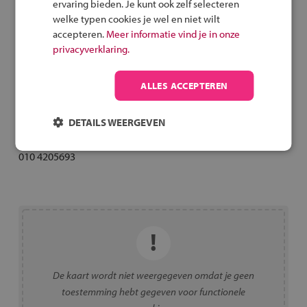
ervaring bieden. Je kunt ook zelf selecteren
welke typen cookies je wel en niet wilt
Inschrijvingsprocedure
accepteren.
Meer informatie vind je in onze
privacyverklaring.
Extra informatie
ALLES ACCEPTEREN
Roncalli
DETAILS WEERGEVEN
Tattistraat 3
3066 CE ROTTERDAM
010 4205693
De kaart wordt niet weergegeven omdat je geen
toestemming hebt gegeven voor functionele