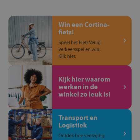
Win een Cortina-
fiets!
Speel het Fiets Veilig
Verkeersspel en win!
Klik hier.
Kijk hier waarom
werken in de
winkel zo leuk is!
Transport en
Logistiek
Ontdek hoe veelzijdig