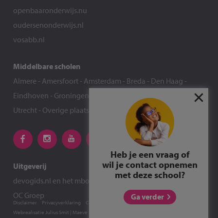
openbaaronderwijs.nu
oudersenonderwijs.nl
vosabb.nl
Middelbare scholen
Almere
-
Amersfoort
-
Amsterdam
-
Breda
-
Den Haag
-
Eindhoven
-
Groningen
-
Nijmegen
-
Rotterdam
-
Tilburg
-
Utrecht
-
Overige plaatsen
Heb je een vraag of
wil je contact opnemen
Uitgeverij
met deze school?
devogids.nl
en het
mbokompas.nl
zijn een uitgave van de
OC Groep
Ga verder
Disclaimer
Privacyverklaring
Cookie-instellingen
Webrealisatie
Julius Smit
|
Maeve Levie