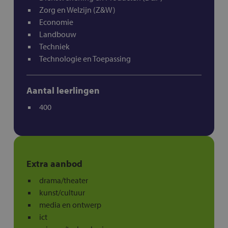
Zorg en Welzijn (Z&W)
Economie
Landbouw
Techniek
Technologie en Toepassing
Aantal leerlingen
400
Extra aanbod
drama/theater
kunst/cultuur
media en ontwerp
ict