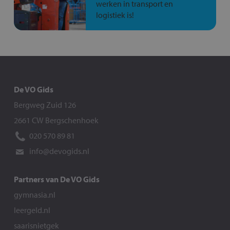
werken in transport en
logistiek is!
De VO Gids
Bergweg Zuid 126
2661 CW Bergschenhoek
020 570 89 81
info@devogids.nl
Partners van De VO Gids
gymnasia.nl
leergeld.nl
saarisnietgek