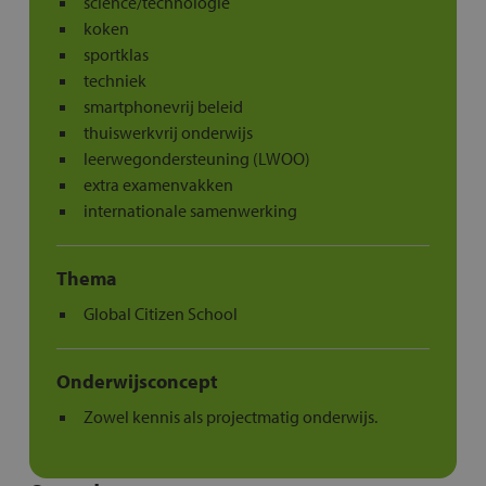
science/technologie
koken
sportklas
techniek
smartphonevrij beleid
thuiswerkvrij onderwijs
leerwegondersteuning (LWOO)
extra examenvakken
internationale samenwerking
Thema
Global Citizen School
Onderwijsconcept
Zowel kennis als projectmatig onderwijs.