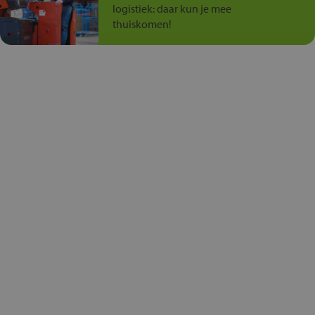
logistiek: daar kun je mee
thuiskomen!