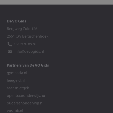
De VO Gids
Bergweg Zuid 126
2661 CW Bergschenhoek
020 570 89 81
info@devogids.nl
Partners van De VO Gids
gymnasia.nl
leergeld.nl
saarisnietgek
openbaaronderwijs.nu
oudersenonderwijs.nl
vosabb.nl