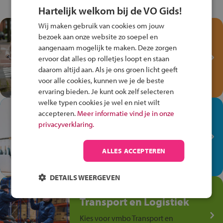
Hartelijk welkom bij de VO Gids!
Wij maken gebruik van cookies om jouw
Test je kennis met het
bezoek aan onze website zo soepel en
Fiets Veilig
aangenaam mogelijk te maken. Deze zorgen
Verkeersspel!
ervoor dat alles op rolletjes loopt en staan
daarom altijd aan. Als je ons groen licht geeft
Speel het Fiets Veilig Verkeersspel
voor alle cookies, kunnen we je de beste
en win een Cortina-fiets!
ervaring bieden. Je kunt ook zelf selecteren
welke typen cookies je wel en niet wilt
In de winkel ben je op je
accepteren.
Meer informatie vind je in onze
plek!
privacyverklaring.
Ontdek via het vmbo jouw talent
op de winkelvloer, waar elke dag
ALLES ACCEPTEREN
anders is!
DETAILS WEERGEVEN
Jouw talent in de
Transport en Logistiek
Kies voor vmbo Transport en