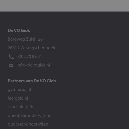
De VO Gids
Bergweg Zuid 126
2661 CW Bergschenhoek
020 570 89 81
info@devogids.nl
Partners van De VO Gids
gymnasia.nl
leergeld.nl
saarisnietgek
openbaaronderwijs.nu
oudersenonderwijs.nl