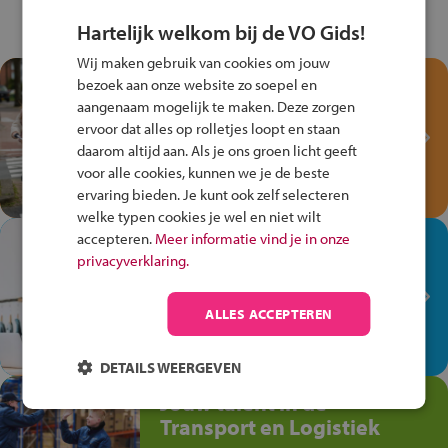
Hartelijk welkom bij de VO Gids!
Wij maken gebruik van cookies om jouw
Test je kennis met het
bezoek aan onze website zo soepel en
Fiets Veilig
aangenaam mogelijk te maken. Deze zorgen
ervoor dat alles op rolletjes loopt en staan
Verkeersspel!
daarom altijd aan. Als je ons groen licht geeft
Speel het Fiets Veilig Verkeersspel
voor alle cookies, kunnen we je de beste
en win een Cortina-fiets!
ervaring bieden. Je kunt ook zelf selecteren
welke typen cookies je wel en niet wilt
accepteren.
Meer informatie vind je in onze
In de winkel ben je op je
privacyverklaring.
plek!
Ontdek via het vmbo jouw talent
ALLES ACCEPTEREN
op de winkelvloer, waar elke dag
anders is!
DETAILS WEERGEVEN
Jouw talent in de
Transport en Logistiek