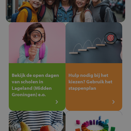
Bekijk de open dagen
Hulp nodig bij het
van scholen in
kiezen? Gebruik het
Lageland (Midden
stappenplan
Groningen) e.o.