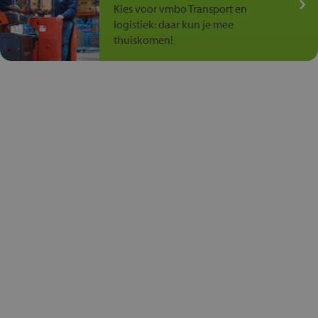
Kies voor vmbo Transport en
logistiek: daar kun je mee
thuiskomen!