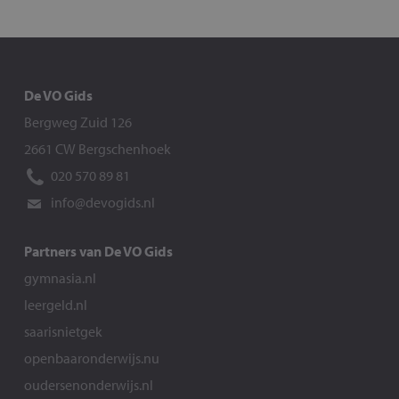
De VO Gids
Bergweg Zuid 126
2661 CW Bergschenhoek
020 570 89 81
info@devogids.nl
Partners van De VO Gids
gymnasia.nl
leergeld.nl
saarisnietgek
openbaaronderwijs.nu
oudersenonderwijs.nl