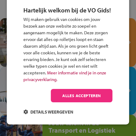
Hartelijk welkom bij de VO Gids!
Wij maken gebruik van cookies om jouw
Test je kennis met het
bezoek aan onze website zo soepel en
Fiets Veilig
aangenaam mogelijk te maken. Deze zorgen
ervoor dat alles op rolletjes loopt en staan
Verkeersspel!
daarom altijd aan. Als je ons groen licht geeft
Speel het Fiets Veilig Verkeersspel
voor alle cookies, kunnen we je de beste
en win een Cortina-fiets!
ervaring bieden. Je kunt ook zelf selecteren
welke typen cookies je wel en niet wilt
accepteren.
Meer informatie vind je in onze
In de winkel ben je op je
privacyverklaring.
plek!
Ontdek via het vmbo jouw talent
ALLES ACCEPTEREN
op de winkelvloer, waar elke dag
anders is!
DETAILS WEERGEVEN
Jouw talent in de
Transport en Logistiek