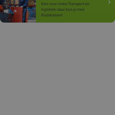
Kies voor vmbo Transport en
logistiek: daar kun je mee
thuiskomen!