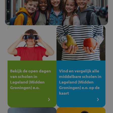
Bekijk de open dagen
Vind en vergelijk alle
van scholen in
middelbare scholen in
Lageland (Midden
Lageland (Midden
Groningen) e.o.
Groningen) e.o. op de
kaart