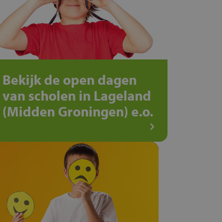
Bekijk de open dagen
van scholen in Lageland
(Midden Groningen) e.o.