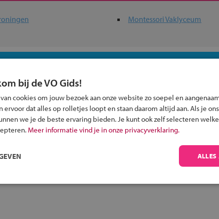
roningen
Montessori Vaklyceum
ou?
kom bij de VO Gids!
 van cookies om jouw bezoek aan onze website zo soepel en aangenaam
ervoor dat alles op rolletjes loopt en staan daarom altijd aan. Als je ons
kunnen we je de beste ervaring bieden. Je kunt ook zelf selecteren welke
cepteren.
Meer informatie vind je in onze privacyverklaring.
Inschrijven?
Alle informatie om je kind aan te melden bij
RGEVEN
ALLES
een middelbare school.