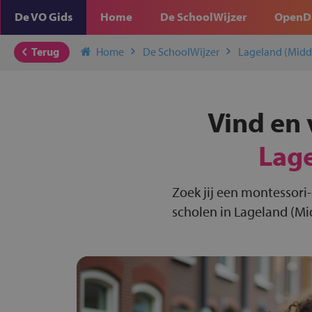
De VO Gids
Home
De SchoolWijzer
OpenD
Terug
Home
De SchoolWijzer
Lageland (Midd
Vind en 
Lag
Zoek jij een montessori
scholen in Lageland (Mi