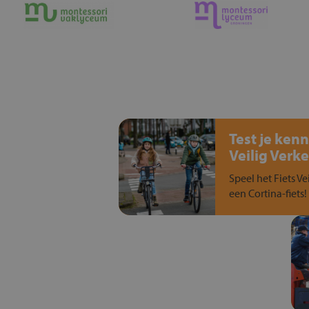
Test je kenn
Veilig Verke
Speel het Fiets Ve
een Cortina-fiets!