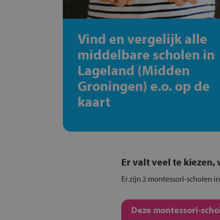
Vind en vergelijk alle
middelbare scholen in
Lageland (Midden
Groningen) e.o. op de
kaart
Er valt veel te kiezen
Er zijn 2 montessori-scholen 
Deze montessori-schol