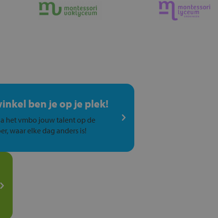
winkel ben je op je plek!
a het vmbo jouw talent op de
er, waar elke dag anders is!