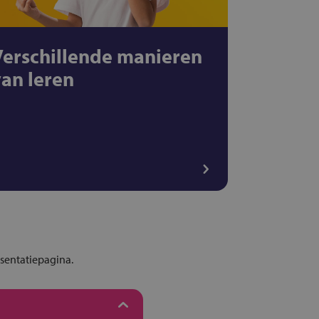
Verschillende manieren
van leren
esentatiepagina.