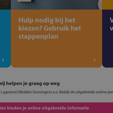
Hulp nodig bij het
kiezen? Gebruik het
stappenplan
, wij helpen je graag op weg
in Lageland (Midden Groningen) e.o. Bekijk de uitgebreide online pr
en bieden je online uitgebreide informatie