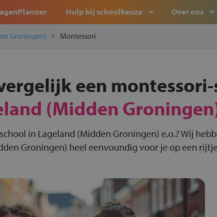
agenPlanner
Hulp bij schoolkeuze
Over ons
en Groningen)
Montessori
vergelijk een montessori-
eland (Midden Groningen
-school in Lageland (Midden Groningen) e.o.? Wij hebb
dden Groningen) heel eenvoundig voor je op een rijtje