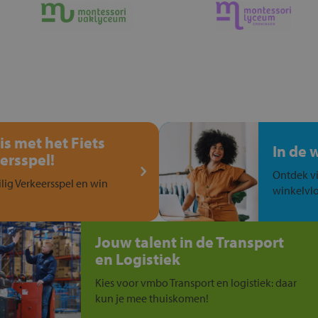
is met het Fiets
In de 
ersspel!
Ontdek vi
ilig Verkeersspel en win
winkelvlo
Jouw talent in de Transport
en Logistiek
Kies voor vmbo Transport en logistiek: daar
kun je mee thuiskomen!