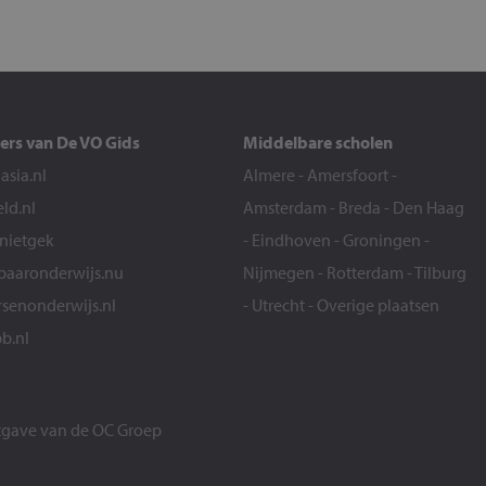
ers van De VO Gids
Middelbare scholen
sia.nl
Almere
-
Amersfoort
-
eld.nl
Amsterdam
-
Breda
-
Den Haag
snietgek
-
Eindhoven
-
Groningen
-
aaronderwijs.nu
Nijmegen
-
Rotterdam
-
Tilburg
senonderwijs.nl
-
Utrecht
-
Overige plaatsen
b.nl
itgave van de
OC Groep