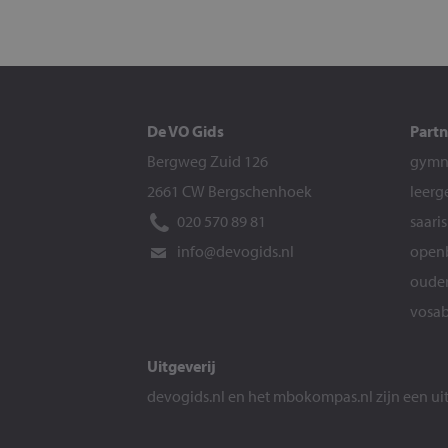
De VO Gids
Partn
Bergweg Zuid 126
gymna
2661 CW Bergschenhoek
leerg
020 570 89 81
saari
info@devogids.nl
openb
ouder
vosab
Uitgeverij
devogids.nl
en het
mbokompas.nl
zijn een u