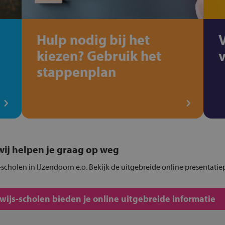
Hulp nodig bij het
kiezen? Gebruik het
stappenplan
, wij helpen je graag op weg
scholen in IJzendoorn e.o. Bekijk de uitgebreide online presentatie
js-scholen bieden je online uitgebreide informatie