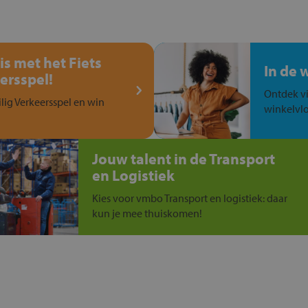
is met het Fiets
In de 
ersspel!
Ontdek vi
ilig Verkeersspel en win
winkelvlo
Jouw talent in de Transport
en Logistiek
Kies voor vmbo Transport en logistiek: daar
kun je mee thuiskomen!