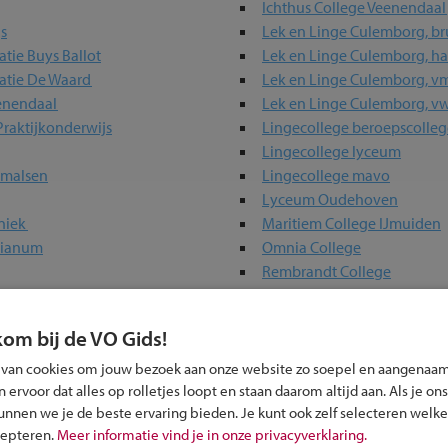
Ichthus College Veenendaal
s
Lek en Linge Culemborg, br
tie Buys Ballot
Lek en Linge Culemborg, h
atie De Waard
Lek en Linge Culemborg, v
eenendaal
Lek en Linge Culemborg, v
Praktijkonderwijs
Lingecollege beroepscolleg
Lingecollege lyceum
rmalsen
Lingecollege mavo
Lyceum Oudehoven
hniek
Maritiem College IJmuiden
sianum
Omnia College
Rembrandt College
hovenlaan
Revius Lyceum Wijk bij Duu
hwinhof
Schans
kom bij de VO Gids!
 van cookies om jouw bezoek aan onze website zo soepel en aangenaam
ervoor dat alles op rolletjes loopt en staan daarom altijd aan. Als je ons
erwijs-scholen in jouw regio
kunnen we je de beste ervaring bieden. Je kunt ook zelf selecteren welke
cepteren.
Meer informatie vind je in onze privacyverklaring.