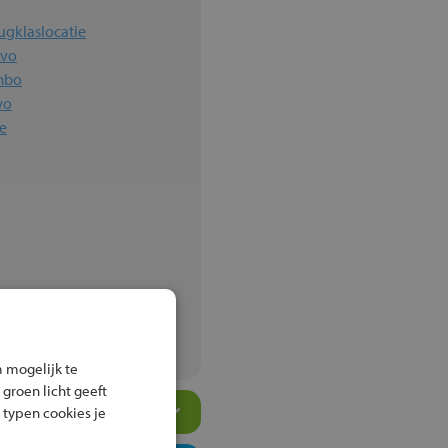
ugklaslocatie
avo
mbo
wo
e
rstede
 mogelijk te
 groen licht geeft
 typen cookies je