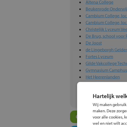
Altena College
Beukenrode Onderwij
Cambium College, loca
Cambium College, loc
Christelijk Lyceum V
De Brug, school voor 
De Joost
de Lingeborgh Gelde
Fortes Lyceum
Gilde Vakcollege Tec
Gymnasium Camphu
Het Heerenlanden
hét KWC locatie Beet
hét KWC locatie Gers
Hartelijk wel
Het Perron
Wij maken gebruik
maken. Deze zorgen 
Overige algemeen ond
voor alle cookies, 
wel en niet wilt ac