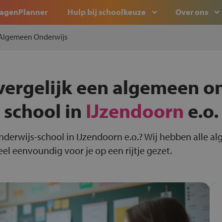
agenPlanner
Hulp bij schoolkeuze
Over ons
Algemeen Onderwijs
vergelijk een algemeen o
school in
IJzendoorn
e.o.
nderwijs-school in IJzendoorn e.o.? Wij hebben alle a
el eenvoundig voor je op een rijtje gezet.