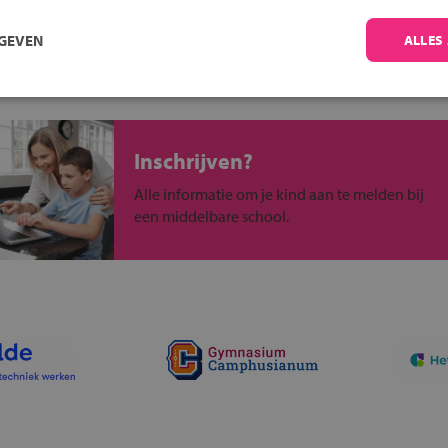
ou?
RGEVEN
ALLES
Inschrijven?
Alle informatie om je kind aan te melden bij
een middelbare school.