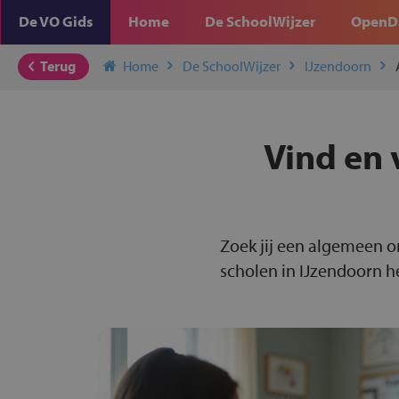
De VO Gids
Home
De SchoolWijzer
OpenD
Terug
Home
De SchoolWijzer
IJzendoorn
Vind en 
Zoek jij een algemeen o
scholen in IJzendoorn he