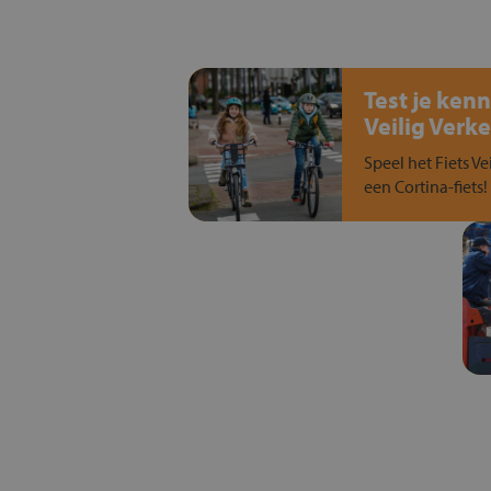
Test je kenn
Veilig Verke
Speel het Fiets Ve
een Cortina-fiets!