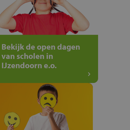
Bekijk de open dagen
van scholen in
IJzendoorn e.o.