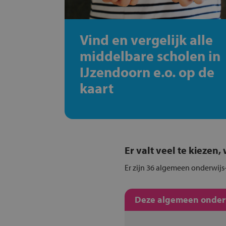
Vind en vergelijk alle
middelbare scholen in
IJzendoorn e.o. op de
kaart
Er valt veel te kiezen
Er zijn 36 algemeen onderwijs-
Deze algemeen onderwi