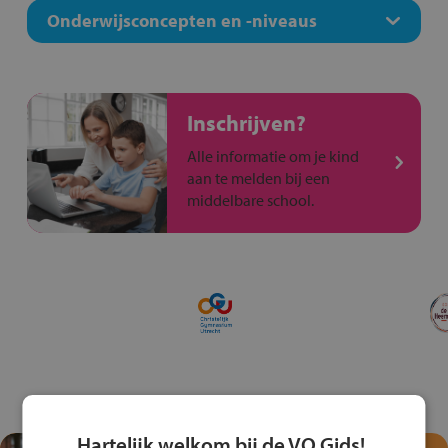
Onderwijsconcepten en -niveaus
Inschrijven?
Alle informatie om je kind
aan te melden bij een
middelbare school.
Hartelijk welkom bij de VO Gids!