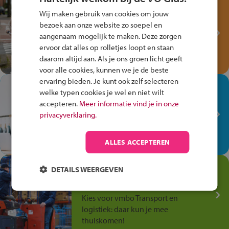
Test je kennis met het
Wij maken gebruik van cookies om jouw
Fiets Veilig
bezoek aan onze website zo soepel en
Verkeersspel!
aangenaam mogelijk te maken. Deze zorgen
ervoor dat alles op rolletjes loopt en staan
Speel het Fiets Veilig Verkeersspel
daarom altijd aan. Als je ons groen licht geeft
en win een Cortina-fiets!
voor alle cookies, kunnen we je de beste
ervaring bieden. Je kunt ook zelf selecteren
In de winkel ben je op je
welke typen cookies je wel en niet wilt
plek!
accepteren.
Meer informatie vind je in onze
privacyverklaring.
Ontdek via het vmbo jouw talent
op de winkelvloer, waar elke dag
anders is!
ALLES ACCEPTEREN
Jouw talent in de
DETAILS WEERGEVEN
Transport en Logistiek
Kies voor vmbo Transport en
logistiek: daar kun je mee
thuiskomen!