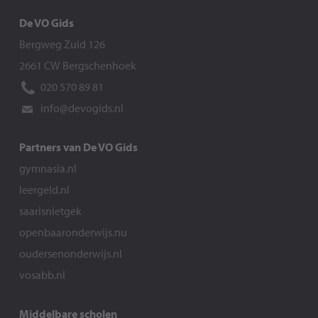
De VO Gids
Bergweg Zuid 126
2661 CW Bergschenhoek
020 570 89 81
info@devogids.nl
Partners van De VO Gids
gymnasia.nl
leergeld.nl
saarisnietgek
openbaaronderwijs.nu
oudersenonderwijs.nl
vosabb.nl
Middelbare scholen