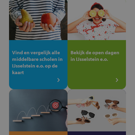
Vind en vergelijk alle
Bekijk de open dagen
middelbare scholen in
in IJsselstein e.o.
IJsselstein e.o. op de
kaart