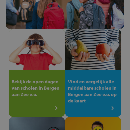
Bekijk de open dagen
Vind en vergelijk alle
van scholen in Bergen
middelbare scholen in
aan Zee e.o.
Bergen aan Zee e.o. op
de kaart