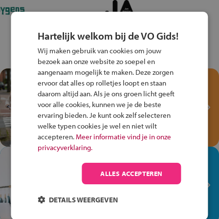
Hartelijk welkom bij de VO Gids!
Wij maken gebruik van cookies om jouw
bezoek aan onze website zo soepel en
aangenaam mogelijk te maken. Deze zorgen
Test je kennis met het
ervoor dat alles op rolletjes loopt en staan
Fiets Veilig
daarom altijd aan. Als je ons groen licht geeft
Verkeersspel!
voor alle cookies, kunnen we je de beste
ervaring bieden. Je kunt ook zelf selecteren
Speel het Fiets Veilig Verkeersspel
welke typen cookies je wel en niet wilt
en win een Cortina-fiets!
accepteren.
Meer informatie vind je in onze
privacyverklaring.
In de winkel ben je op je
plek!
ALLES ACCEPTEREN
Ontdek via het vmbo jouw talent
op de winkelvloer, waar elke dag
DETAILS WEERGEVEN
anders is!