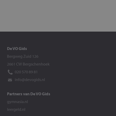
De VO Gids
Bergweg Zuid 126
2661 CW Bergschenhoek
020 570 89 81
info@devogids.nl
Partners van De VO Gids
gymnasia.nl
leergeld.nl