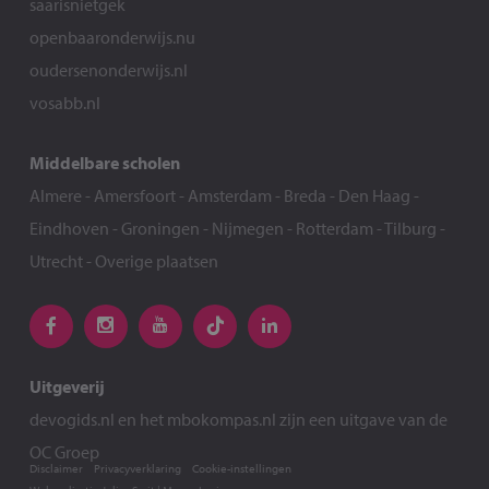
saarisnietgek
openbaaronderwijs.nu
oudersenonderwijs.nl
vosabb.nl
Middelbare scholen
Almere
-
Amersfoort
-
Amsterdam
-
Breda
-
Den Haag
-
Eindhoven
-
Groningen
-
Nijmegen
-
Rotterdam
-
Tilburg
-
Utrecht
-
Overige plaatsen
Uitgeverij
devogids.nl
en het
mbokompas.nl
zijn een uitgave van de
OC Groep
Disclaimer
Privacyverklaring
Cookie-instellingen