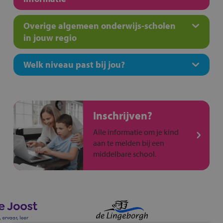
Overige algemeen onderwijs-scholen
in jouw regio
Welk niveau past bij jou?
Inschrijven?
Alle informatie om je kind
aan te melden bij een
middelbare school.