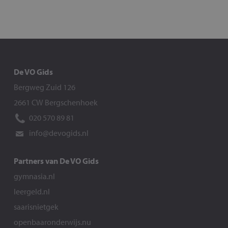
De VO Gids
Bergweg Zuid 126
2661 CW Bergschenhoek
020 570 89 81
info@devogids.nl
Partners van De VO Gids
gymnasia.nl
leergeld.nl
saarisnietgek
openbaaronderwijs.nu