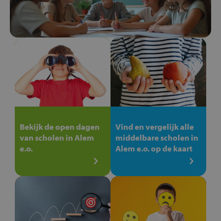
Bekijk de open dagen
Vind en vergelijk alle
van scholen in Alem
middelbare scholen in
e.o.
Alem e.o. op de kaart