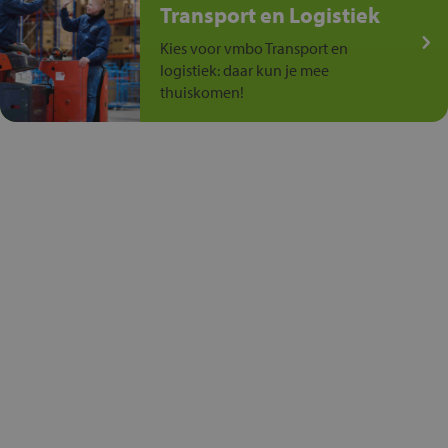
Transport en Logistiek
Kies voor vmbo Transport en
logistiek: daar kun je mee
thuiskomen!