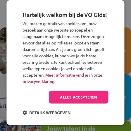
Hartelijk welkom bij de VO Gids!
Wij maken gebruik van cookies om jouw
bezoek aan onze website zo soepel en
Test je kennis met het
aangenaam mogelijk te maken. Deze zorgen
Fiets Veilig
ervoor dat alles op rolletjes loopt en staan
Verkeersspel!
daarom altijd aan. Als je ons groen licht geeft
voor alle cookies, kunnen we je de beste
Speel het Fiets Veilig Verkeersspel
ervaring bieden. Je kunt ook zelf selecteren
en win een Cortina-fiets!
welke typen cookies je wel en niet wilt
accepteren.
Meer informatie vind je in onze
In de winkel ben je op je
privacyverklaring.
plek!
ALLES ACCEPTEREN
Ontdek via het vmbo jouw talent
op de winkelvloer, waar elke dag
anders is!
DETAILS WEERGEVEN
Jouw talent in de