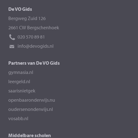
De VO Gids
Bergweg Zuid 126
2661 CW Bergschenhoek
020 570 89 81
info@devogids.nl
Partners van De VO Gids
gymnasia.nl
leergeld.nl
saarisnietgek
openbaaronderwijs.nu
oudersenonderwijs.nl
vosabb.nl
Middelbare scholen