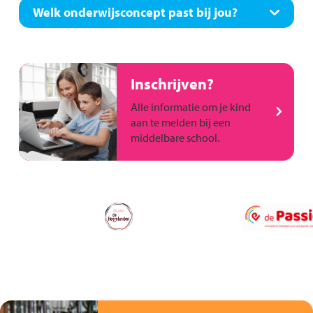
Welk onderwijsconcept past bij jou?
Inschrijven?
Alle informatie om je kind
aan te melden bij een
middelbare school.