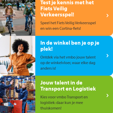
Test je kennis met het
Fiets Veilig
Verkeersspel!
Speel het Fiets Veilig Verkeersspel
en win een Cortina-fiets!
In de winkel ben je op je
plek!
Ontdek via het vmbo jouw talent
op de winkelvloer, waar elke dag
anders is!
Jouw talent in de
Transport en Logistiek
Kies voor vmbo Transport en
logistiek: daar kun je mee
thuiskomen!