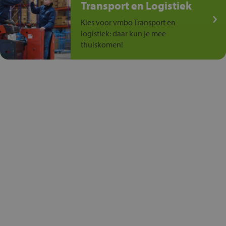
Transport en Logistiek
Kies voor vmbo Transport en
logistiek: daar kun je mee
thuiskomen!