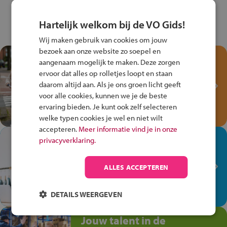
Hartelijk welkom bij de VO Gids!
Wij maken gebruik van cookies om jouw
bezoek aan onze website zo soepel en
Test je kennis met het
aangenaam mogelijk te maken. Deze zorgen
Fiets Veilig
ervoor dat alles op rolletjes loopt en staan
Verkeersspel!
daarom altijd aan. Als je ons groen licht geeft
voor alle cookies, kunnen we je de beste
Speel het Fiets Veilig Verkeersspel
ervaring bieden. Je kunt ook zelf selecteren
en win een Cortina-fiets!
welke typen cookies je wel en niet wilt
accepteren.
Meer informatie vind je in onze
In de winkel ben je op je
privacyverklaring.
plek!
ALLES ACCEPTEREN
Ontdek via het vmbo jouw talent
op de winkelvloer, waar elke dag
anders is!
DETAILS WEERGEVEN
Jouw talent in de