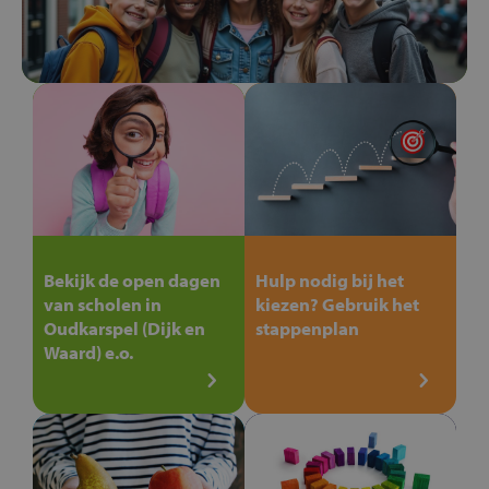
Bekijk de open dagen
Hulp nodig bij het
van scholen in
kiezen? Gebruik het
Oudkarspel (Dijk en
stappenplan
Waard) e.o.