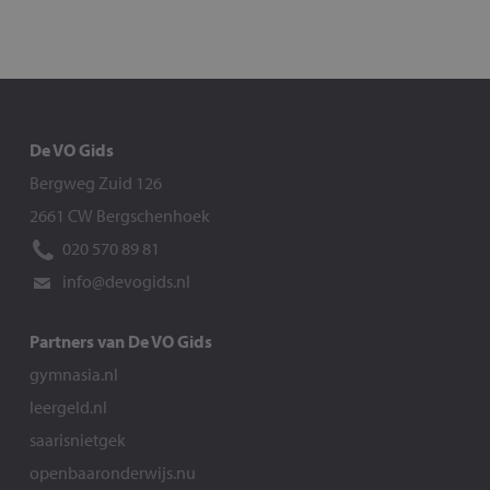
De VO Gids
Bergweg Zuid 126
2661 CW Bergschenhoek
020 570 89 81
info@devogids.nl
Partners van De VO Gids
gymnasia.nl
leergeld.nl
saarisnietgek
openbaaronderwijs.nu